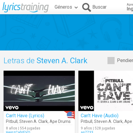
Apr
Géneros
Buscar
In
Letras de
Steven A. Clark
Pendien
Can't Have (Lyrics)
Can't Have (Audio)
Pitbull
,
Steven A. Clark
,
Ape Drums
Pitbull
,
Steven A. Clark
,
Ape
8 años | 554 jugadas
9 años | 528 jugadas
HeinzCalVEVO
as7733