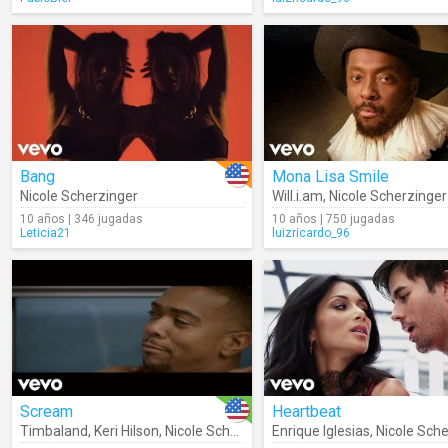
Bang
Mona Lisa Smile
Nicole Scherzinger
Will.i.am
,
Nicole Scherzinger
10 años | 346 jugadas
10 años | 750 jugadas
Leticia21
luizricardo_96
Scream
Heartbeat
Timbaland
,
Keri Hilson
,
Nicole Scherzinger
Enrique Iglesias
,
Nicole Sch