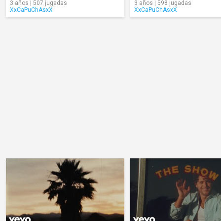
3 años | 507 jugadas
3 años | 598 jugadas
XxCaPuChAsxX
XxCaPuChAsxX