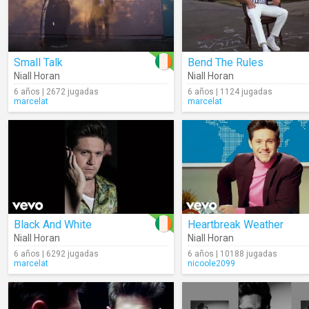
Small Talk
Bend The Rules
Niall Horan
Niall Horan
6 años | 2672 jugadas
6 años | 1124 jugadas
marcelat
marcelat
Black And White
Heartbreak Weather
Niall Horan
Niall Horan
6 años | 6292 jugadas
6 años | 10188 jugadas
marcelat
nicoole2099