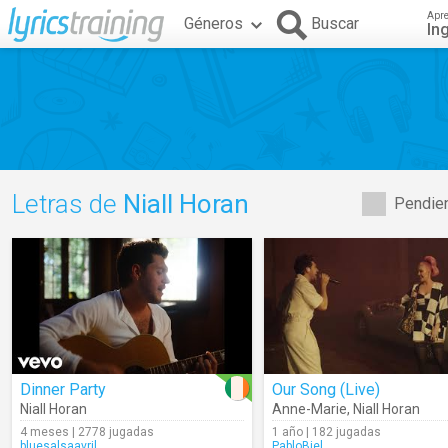
Apr
Géneros
Buscar
In
Letras de
Niall Horan
Pendien
Dinner Party
Our Song (Live)
Niall Horan
Anne-Marie
,
Niall Horan
4 meses | 2778 jugadas
1 año | 182 jugadas
bluesalsaavril
PabloBiel