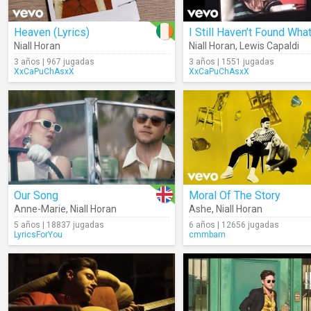
Heaven (Lyrics)
Niall Horan
Niall Horan
,
Lewis Capaldi
3 años | 967 jugadas
3 años | 1551 jugadas
XxCaPuChAsxX
XxCaPuChAsxX
Our Song
Moral Of The Story
Anne-Marie
,
Niall Horan
Ashe
,
Niall Horan
5 años | 18837 jugadas
6 años | 12656 jugadas
LyricsForYou
cmmbarn