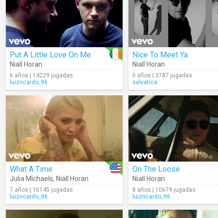
Put A Little Love On Me
Nice To Meet Ya
Niall Horan
Niall Horan
6 años | 14229 jugadas
6 años | 3787 jugadas
luizricardo_96
selvatica
What A Time
On The Loose
Julia Michaels
,
Niall Horan
Niall Horan
7 años | 16145 jugadas
8 años | 10679 jugadas
luizricardo_96
luizricardo_96