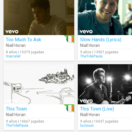
Too Much To Ask
Slow Hands (Lyrics)
Niall Horan
Niall Horan
8 años | 15379 jugadas
9 años | 13907 jugadas
marcelat
TheTidePaula
This Town
This Town (Live)
Niall Horan
Niall Horan
9 años | 10667 jugadas
9 años | 16037 jugadas
TheTidePaula
lucisuxx