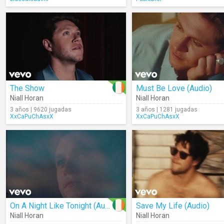
The Show
Must Be Love (Audio)
Niall Horan
Niall Horan
3 años | 9620 jugadas
3 años | 1281 jugadas
XxCaPuChAsxX
XxCaPuChAsxX
On A Night Like Tonight (Audio)
Save My Life (Audio)
Niall Horan
Niall Horan