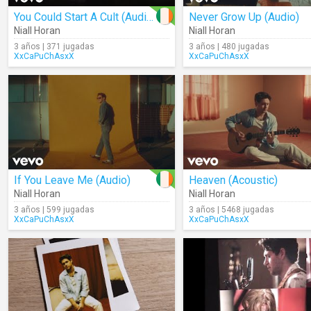
You Could Start A Cult (Audio)
Never Grow Up (Audio)
Niall Horan
Niall Horan
3 años | 371 jugadas
3 años | 480 jugadas
XxCaPuChAsxX
XxCaPuChAsxX
If You Leave Me (Audio)
Heaven (Acoustic)
Niall Horan
Niall Horan
3 años | 599 jugadas
3 años | 5468 jugadas
XxCaPuChAsxX
XxCaPuChAsxX