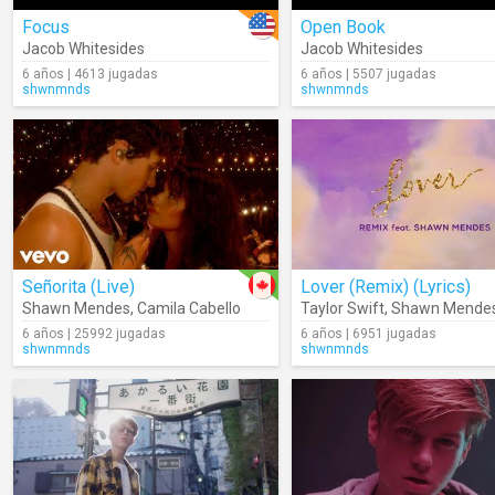
Focus
Open Book
Jacob Whitesides
Jacob Whitesides
6 años | 4613 jugadas
6 años | 5507 jugadas
shwnmnds
shwnmnds
Señorita (Live)
Lover (Remix) (Lyrics)
Shawn Mendes
,
Camila Cabello
Taylor Swift
,
Shawn Mende
6 años | 25992 jugadas
6 años | 6951 jugadas
shwnmnds
shwnmnds