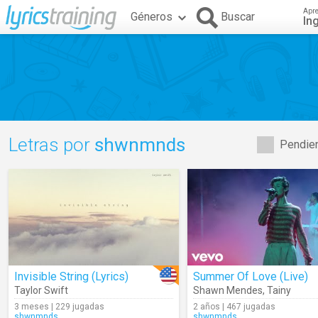
Apr
Géneros
Buscar
In
Letras por
shwnmnds
Pendien
Invisible String (Lyrics)
Summer Of Love (Live)
Taylor Swift
Shawn Mendes
,
Tainy
3 meses | 229 jugadas
2 años | 467 jugadas
shwnmnds
shwnmnds