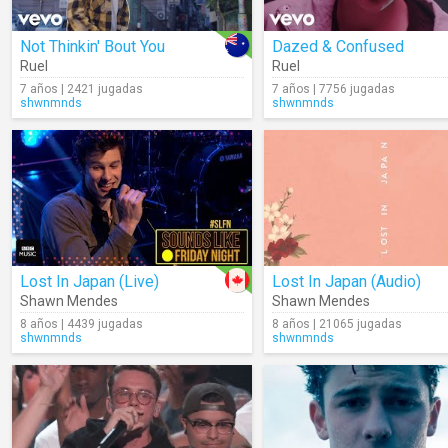
Not Thinkin' Bout You
Dazed & Confused
Ruel
Ruel
7 años | 2421 jugadas
7 años | 7756 jugadas
shwnmnds
shwnmnds
Lost In Japan (Live)
Lost In Japan (Audio)
Shawn Mendes
Shawn Mendes
8 años | 4439 jugadas
8 años | 21065 jugadas
shwnmnds
shwnmnds