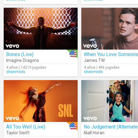
Bones (Live)
Imagine Dragons
James TW
4 años | 14210 jugadas
4 años | 496 jugadas
shwnmnds
shwnmnds
All Too Well (Live)
Taylor Swift
Niall Horan