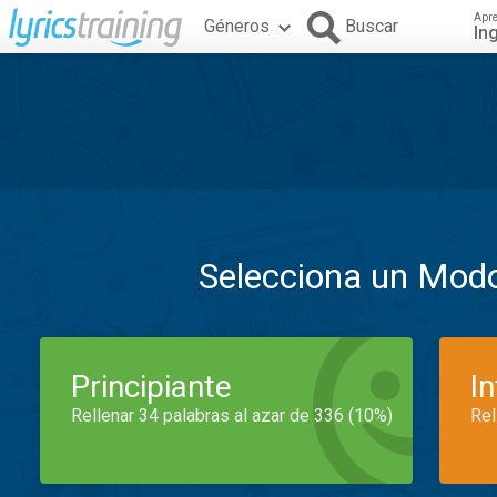
Apr
Géneros
Buscar
In
Selecciona un Mod
Principiante
I
Rellenar 34 palabras al azar de 336 (10%)
Rel