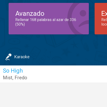
Avanzado
E
Rellenar 168 palabras al azar de 336
Rel
(50%)
loc
Karaoke
So High
Mist
,
Fredo