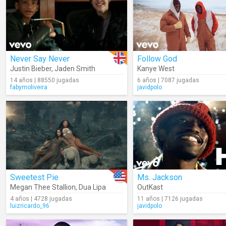
Never Say Never
Follow God
Justin Bieber
,
Jaden Smith
Kanye West
14 años | 88550 jugadas
6 años | 7087 jugadas
fabymoliveira
javidpolo
Sweetest Pie
Ms. Jackson
Megan Thee Stallion
,
Dua Lipa
OutKast
4 años | 4728 jugadas
11 años | 7126 jugadas
luizricardo_96
javidpolo