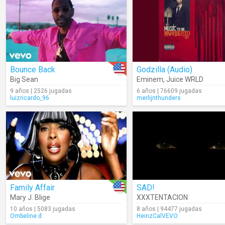
Bounce Back
Godzilla (Audio)
Big Sean
Eminem
,
Juice WRLD
9 años | 2526 jugadas
6 años | 76609 jugadas
luizricardo_96
merlijnthunders
Family Affair
SAD!
Mary J. Blige
XXXTENTACION
10 años | 5083 jugadas
8 años | 94477 jugadas
Ombeline.d
HeinzCalVEVO