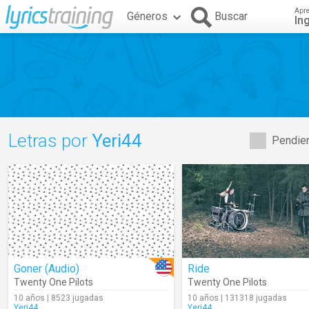
Apr
Géneros
Buscar
In
Letras por
Yeri44
Pendien
Goner (Audio)
Ride
Twenty One Pilots
Twenty One Pilots
10 años | 8523 jugadas
10 años | 131318 jugadas
Yeri44
Yeri44