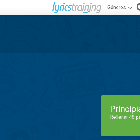
Géneros
Princip
Rellenar 48 p