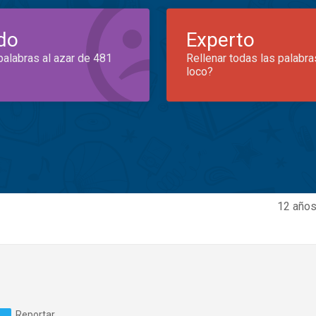
do
Experto
palabras al azar de 481
Rellenar todas las palabra
loco?
12 años
Reportar