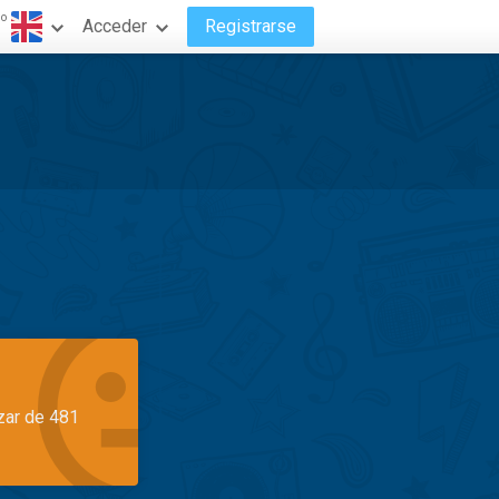
do
Acceder
Registrarse
azar de 481