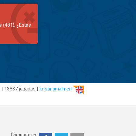
s (481), ¿Estás
 | 13837 jugadas |
kristinamalmen
Comparte en: