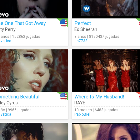
he One That Got Away
Perfect
ty Perry
Ed Sheeran
 años | 152862 jugadas
8 años | 8190437 jugadas
lvatica
as7733
mething Beautiful
Where Is My Husband!
ley Cyrus
RAYE
año | 9966 jugadas
10 meses | 6483 jugadas
lvatica
PabloBiel