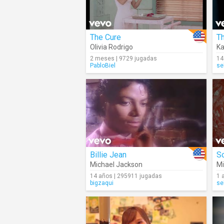
The Cure
T
Olivia Rodrigo
Ka
2 meses | 9729 jugadas
14
PabloBiel
se
Billie Jean
So
Michael Jackson
Mi
14 años | 295911 jugadas
1 
bigzaqui
se