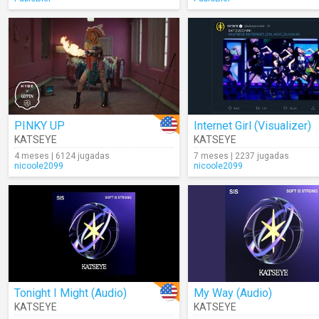
PINKY UP
Internet Girl (Visualizer)
KATSEYE
KATSEYE
4 meses | 6124 jugadas
7 meses | 2237 jugadas
nicoole2099
nicoole2099
Tonight I Might (Audio)
My Way (Audio)
KATSEYE
KATSEYE