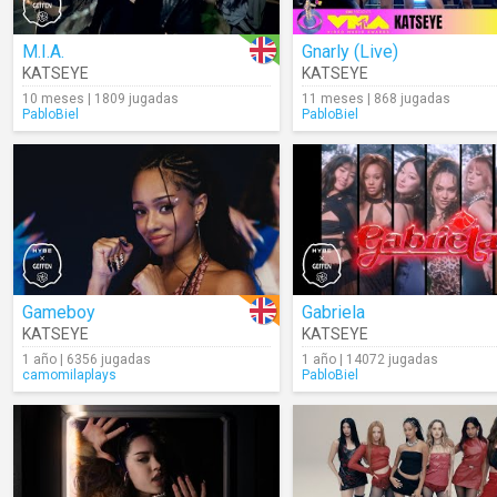
M.I.A.
Gnarly (Live)
KATSEYE
KATSEYE
10 meses | 1809 jugadas
11 meses | 868 jugadas
PabloBiel
PabloBiel
Gameboy
Gabriela
KATSEYE
KATSEYE
1 año | 6356 jugadas
1 año | 14072 jugadas
camomilaplays
PabloBiel