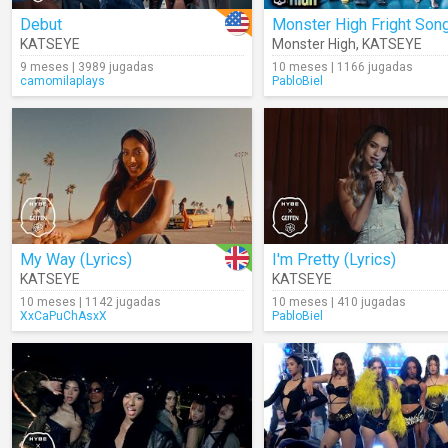
Debut
Monster High Fright Son
KATSEYE
Monster High
,
KATSEYE
9 meses | 3989 jugadas
10 meses | 1166 jugadas
camomilaplays
PabloBiel
My Way (Lyrics)
I'm Pretty (Lyrics)
KATSEYE
KATSEYE
10 meses | 1142 jugadas
10 meses | 410 jugadas
XxCaPuChAsxX
PabloBiel