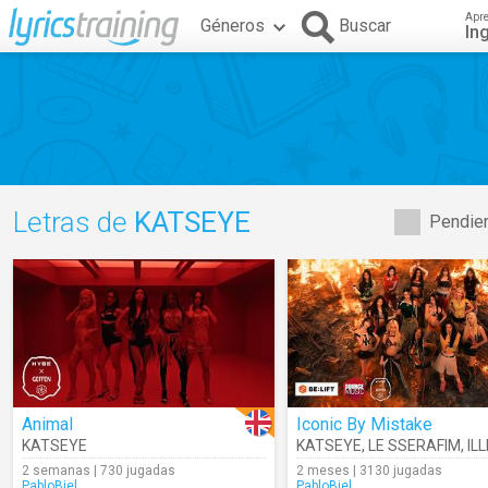
Apr
Géneros
Buscar
In
Letras de
KATSEYE
Pendien
Animal
Iconic By Mistake
KATSEYE
KATSEYE
,
LE SSERAFIM
,
ILL
2 semanas | 730 jugadas
2 meses | 3130 jugadas
PabloBiel
PabloBiel