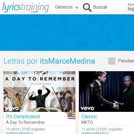
Apr
Géneros
Buscar
In
Letras por
itsMarceMedina
Pendien
It's Complicated
Classic
A Day To Remember
MKTO
10 años | 2940 jugadas
11 años | 22351 jugadas
itsMarceMedina
itsMarceMedina