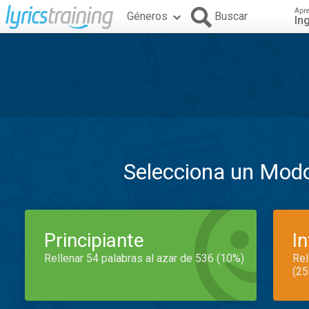
Apr
Géneros
Buscar
In
Selecciona un Mod
Principiante
I
Rellenar 54 palabras al azar de 536 (10%)
Rel
(25