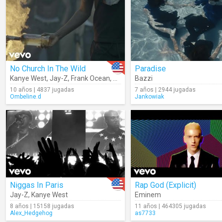
No Church In The Wild
Paradise
Kanye West
,
Jay-Z
,
Frank Ocean
,
The-Dream
Bazzi
10 años | 4837 jugadas
7 años | 2944 jugadas
Ombeline.d
Jankowiak
Niggas In Paris
Rap God (Explicit)
Jay-Z
,
Kanye West
Eminem
8 años | 15158 jugadas
11 años | 464305 jugadas
Alex_Hedgehog
as7733