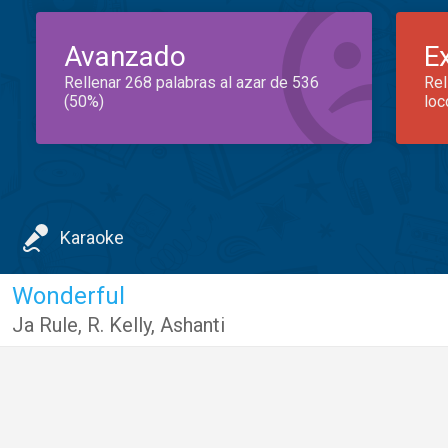
Avanzado
E
Rellenar 268 palabras al azar de 536
Rel
(50%)
loc
Karaoke
Wonderful
Ja Rule
,
R. Kelly
,
Ashanti