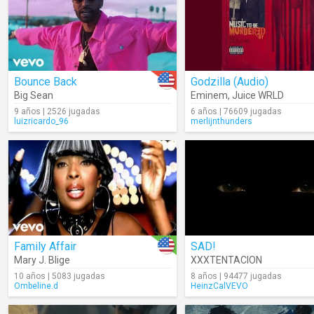
Bounce Back
Godzilla (Audio)
Big Sean
Eminem
,
Juice WRLD
9 años | 2526 jugadas
6 años | 76609 jugadas
luizricardo_96
merlijnthunders
Family Affair
SAD!
Mary J. Blige
XXXTENTACION
10 años | 5083 jugadas
8 años | 94477 jugadas
Ombeline.d
HeinzCalVEVO