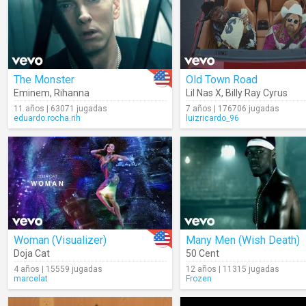
The Monster
Old Town Road
Eminem
,
Rihanna
Lil Nas X
,
Billy Ray Cyrus
11 años | 63071 jugadas
7 años | 176706 jugadas
eduardo.rocha.rih
luizricardo_96
Woman (Visualizer)
Many Men (Wish Death)
Doja Cat
50 Cent
4 años | 15559 jugadas
12 años | 11315 jugadas
marcelat
Frozen