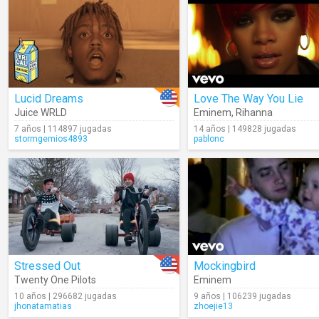
Lucid Dreams
Love The Way You Lie
Juice WRLD
Eminem
,
Rihanna
7 años | 114897 jugadas
14 años | 149828 jugadas
stormgemios4893
pablonc
Stressed Out
Mockingbird
Twenty One Pilots
Eminem
10 años | 296682 jugadas
9 años | 106239 jugadas
jhonatamatias
zhoejie13