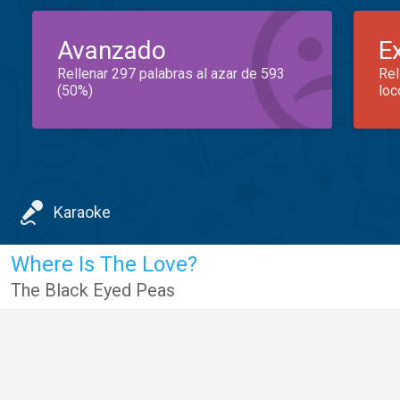
Avanzado
E
Rellenar 297 palabras al azar de 593
Rel
(50%)
loc
Karaoke
Where Is The Love?
The Black Eyed Peas