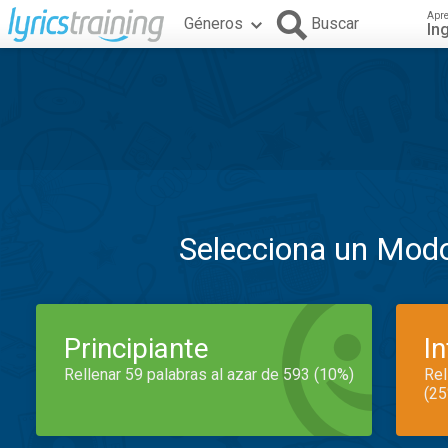
Apr
Géneros
Buscar
In
Selecciona un Mod
Principiante
I
Rellenar 59 palabras al azar de 593 (10%)
Rel
(25