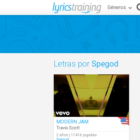
Géneros
Letras por
Spegod
MODERN JAM
Travis Scott
2 años | 11416 jugadas
Spegod