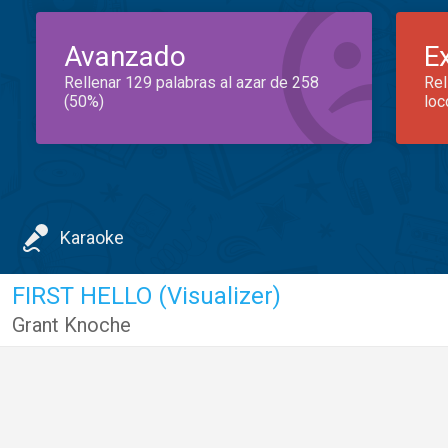
Avanzado
E
Rellenar 129 palabras al azar de 258
Rel
(50%)
loc
Karaoke
FIRST HELLO (Visualizer)
Grant Knoche