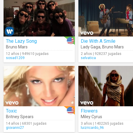
The Lazy Song
Die With A Smile
Bruno Mars
Lady Gaga
,
Bruno Mars
12 años | 949610 jugadas
2 años | 928237 jugadas
sosad1209
selvatica
Toxic
Flowers
Britney Spears
Miley Cyrus
14 años | 68301 jugadas
3 años | 1402265 jugadas
giovanni27
luizricardo_96