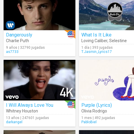
Dangerously
What Is It Like
Charlie Puth
Loving Caliber
,
Selestine
9 años | 32790 jugadas
1 día | 393 jugadas
as7733
T.Jasmin_Lyrics17
I Will Always Love You
Purple (Lyrics)
Whitney Houston
Olivia Rodrigo
13 años | 247601 jugadas
1 mes | 492 jugadas
darkangel
PabloBiel