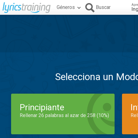
Apr
Géneros
Buscar
In
Selecciona un Mod
Principiante
I
Rellenar 26 palabras al azar de 258 (10%)
Rel