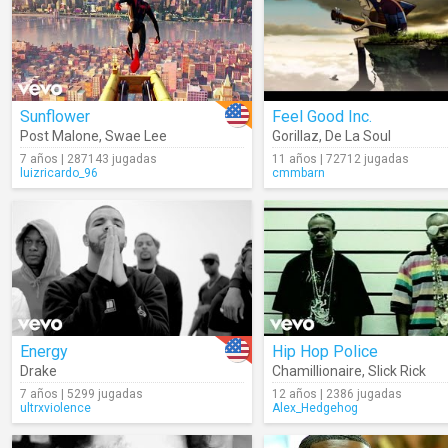
Sunflower
Feel Good Inc.
Post Malone
,
Swae Lee
Gorillaz
,
De La Soul
7 años | 287143 jugadas
11 años | 72712 jugadas
luizricardo_96
cmmbarn
Energy
Hip Hop Police
Drake
Chamillionaire
,
Slick Rick
7 años | 5299 jugadas
12 años | 2386 jugadas
ultrxviolence
Alex_Hedgehog