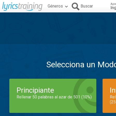
Apr
Géneros
Buscar
In
Selecciona un Mod
Principiante
I
Rellenar 50 palabras al azar de 501 (10%)
Rel
(25