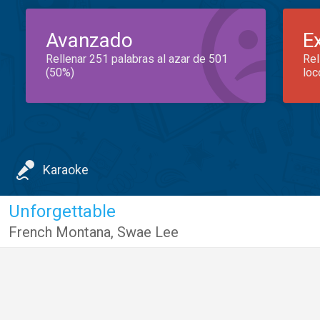
Avanzado
E
Rellenar 251 palabras al azar de 501
Rel
(50%)
loc
Karaoke
Unforgettable
French Montana
,
Swae Lee