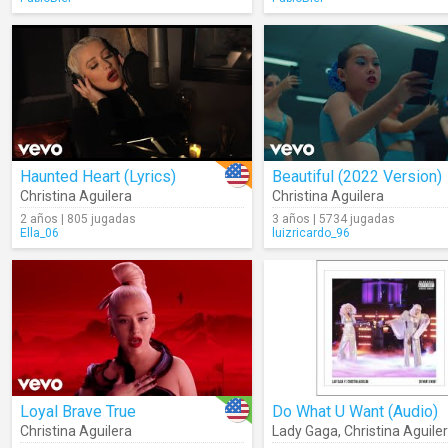
Haunted Heart (Lyrics)
Beautiful (2022 Version)
Christina Aguilera
Christina Aguilera
2 años | 805 jugadas
3 años | 5734 jugadas
Ella_06
luizricardo_96
Loyal Brave True
Do What U Want (Audio)
Christina Aguilera
Lady Gaga
,
Christina Aguile