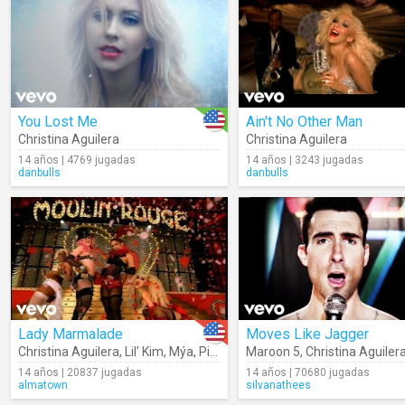
You Lost Me
Ain't No Other Man
Christina Aguilera
Christina Aguilera
14 años | 4769 jugadas
14 años | 3243 jugadas
danbulls
danbulls
Lady Marmalade
Moves Like Jagger
Christina Aguilera
,
Lil' Kim
,
Mýa
,
Pink
Maroon 5
,
Christina Aguiler
14 años | 20837 jugadas
14 años | 70680 jugadas
almatown
silvanathees