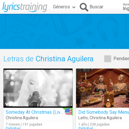
Apr
Géneros
Buscar
In
Letras de
Christina Aguilera
Pendien
Someday At Christmas (Live From The Eiffel Tower)
Did Somebody Say Menu
Christina Aguilera
Latto
,
Christina Aguilera
7 meses | 191 jugadas
1 año | 238 jugadas
PabloBiel
PabloBiel