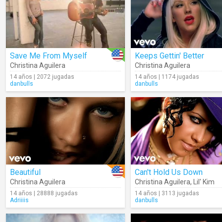
Save Me From Myself
Keeps Gettin' Better
Christina Aguilera
Christina Aguilera
14 años | 2072 jugadas
14 años | 1174 jugadas
danbulls
danbulls
Beautiful
Can't Hold Us Down
Christina Aguilera
Christina Aguilera
,
Lil' Kim
14 años | 28888 jugadas
14 años | 3113 jugadas
Adriiiis
danbulls