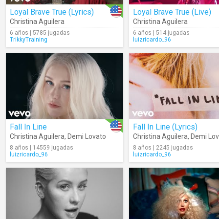
Loyal Brave True (Lyrics)
Loyal Brave True (Live)
Christina Aguilera
Christina Aguilera
6 años | 5785 jugadas
6 años | 514 jugadas
TrikkyTraining
luizricardo_96
Fall In Line
Fall In Line (Lyrics)
Christina Aguilera
,
Demi Lovato
Christina Aguilera
,
Demi Lov
8 años | 14559 jugadas
8 años | 2245 jugadas
luizricardo_96
luizricardo_96