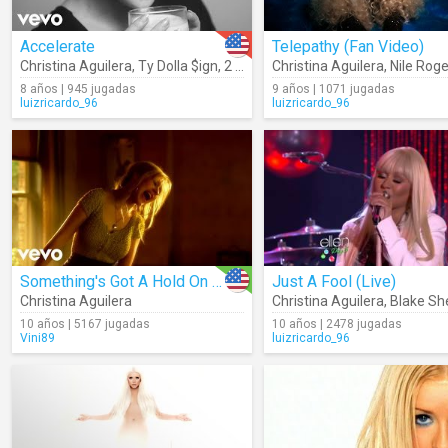
Accelerate
Telepathy (Fan Video)
Christina Aguilera
,
Ty Dolla $ign
,
2 Chainz
Christina Aguilera
,
Nile Rog
8 años | 945 jugadas
9 años | 1071 jugadas
luizricardo_96
luizricardo_96
Something's Got A Hold On Me (Burlesque)
Just A Fool (Live)
Christina Aguilera
Christina Aguilera
,
Blake Sh
10 años | 5167 jugadas
10 años | 2478 jugadas
Vini89
luizricardo_96