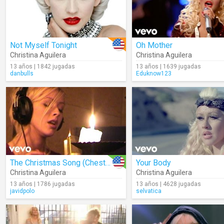
Not Myself Tonight
Oh Mother
Christina Aguilera
Christina Aguilera
13 años | 1842 jugadas
13 años | 1639 jugadas
danbulls
Eduknow123
The Christmas Song (Chestnuts Roasting Over An Open Fire)
Your Body
Christina Aguilera
Christina Aguilera
13 años | 1786 jugadas
13 años | 4628 jugadas
javidpolo
selvatica