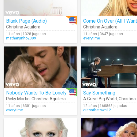
Blank Page (Audio)
Christina Aguilera
Christina Aguilera
11 años | 1328 jugadas
11 años | 3647 jugadas
mathanjinho2009
everytime
Nobody Wants To Be Lonely
Say Something
Ricky Martin
,
Christina Aguilera
A Great Big World
,
Christina 
11 años | 6301 jugadas
12 años | 160865 jugadas
everytime
outonthetown12