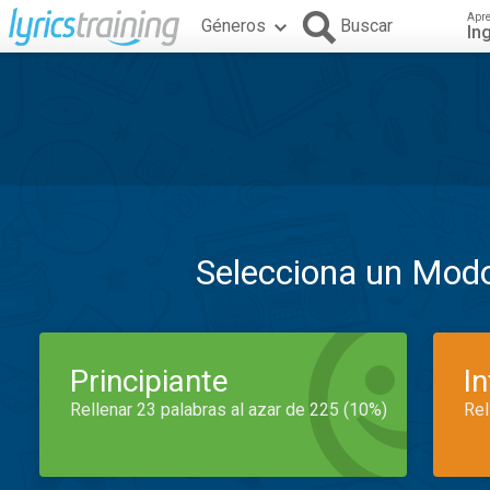
Apr
Géneros
Buscar
In
Selecciona un Mod
Principiante
I
Rellenar 23 palabras al azar de 225 (10%)
Rel