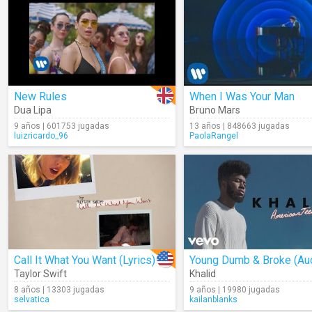
New Rules
When I Was Your Man
Dua Lipa
Bruno Mars
9 años | 601753 jugadas
13 años | 848663 jugadas
luizricardo_96
PaolaRangel
Call It What You Want (Lyrics)
Young Dumb & Broke (Au
Taylor Swift
Khalid
8 años | 13303 jugadas
9 años | 19980 jugadas
selvatica
kailanblanks