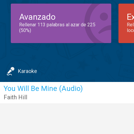
Avanzado
E
Rellenar 113 palabras al azar de 225
Rel
(50%)
loc
Karaoke
You Will Be Mine (Audio)
Faith Hill