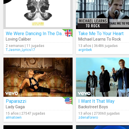
We Were Dancing In The Dark
Take Me To Your Heart
Loving Caliber
Michael Learns To Rock
2 semanas | 11 jugadas
13 años | 36486 jugadas
T.Jasmin_Lyrics17
arginbek
Paparazzi
I Want It That Way
Lady Gaga
Backstreet Boys
15 años | 27547 jugadas
13 años | 273060 jugadas
almatown
zdenaforero