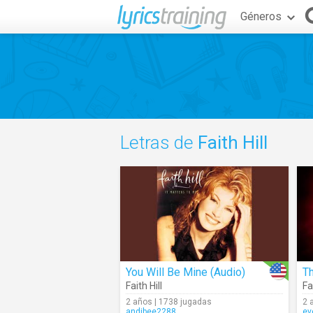
Géneros
Letras de
Faith Hill
You Will Be Mine (Audio)
Th
Faith Hill
Fa
2 años | 1738 jugadas
2 
andibee2288
ev