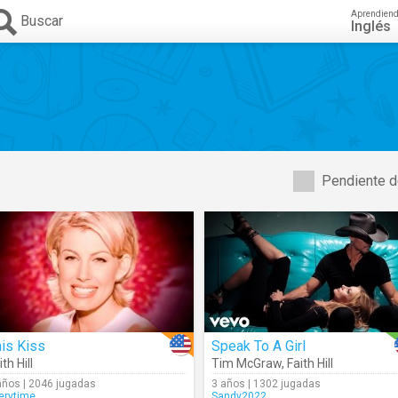
Aprendien
Buscar
Inglés
Pendiente d
is Kiss
Speak To A Girl
ith Hill
Tim McGraw
,
Faith Hill
años | 2046 jugadas
3 años | 1302 jugadas
erytime
Sandy2022