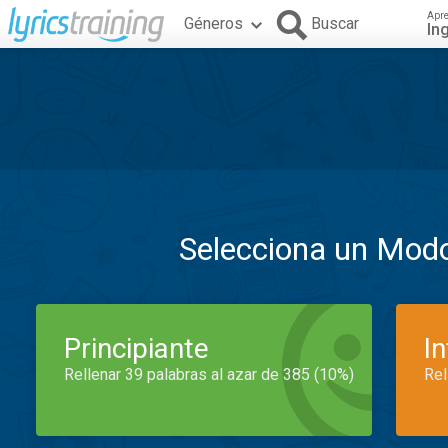
Apr
Géneros
Buscar
In
Selecciona un Mod
Principiante
I
Rellenar 39 palabras al azar de 385 (10%)
Rel