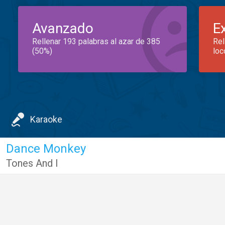
Avanzado
E
Rellenar 193 palabras al azar de 385
Rel
(50%)
loc
Karaoke
Dance Monkey
Tones And I