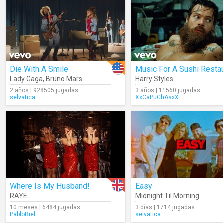
Die With A Smile
Lady Gaga
,
Bruno Mars
Harry Styles
2 años | 928505 jugadas
3 años | 11560 jugadas
selvatica
XxCaPuChAsxX
Where Is My Husband!
Easy
RAYE
Midnight Til Morning
10 meses | 6484 jugadas
3 días | 1714 jugadas
PabloBiel
selvatica