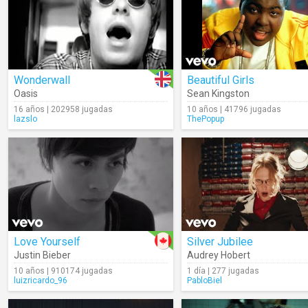
Wonderwall
Beautiful Girls
Oasis
Sean Kingston
16 años | 202958 jugadas
10 años | 41796 jugadas
lazslo
ThePopup
Love Yourself
Silver Jubilee
Justin Bieber
Audrey Hobert
10 años | 910174 jugadas
1 día | 277 jugadas
luizricardo_96
PabloBiel