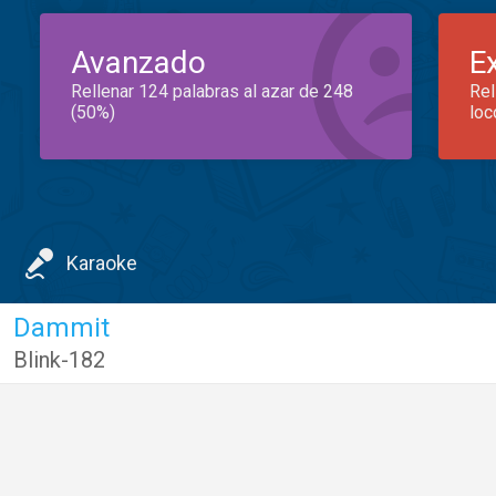
Avanzado
E
Rellenar 124 palabras al azar de 248
Rel
(50%)
loc
Karaoke
Dammit
Blink-182