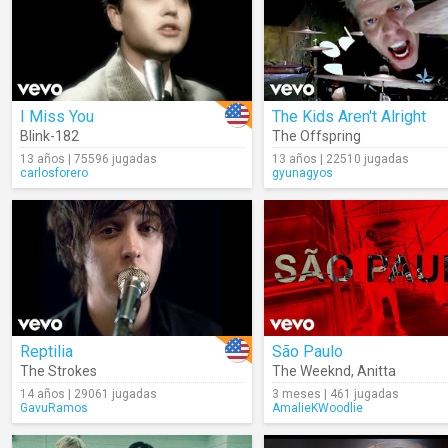
I Miss You
The Kids Aren't Alright
Blink-182
The Offspring
13 años | 75596 jugadas
13 años | 22510 jugadas
carlosforero
gyunagyos
Reptilia
São Paulo
The Strokes
The Weeknd
,
Anitta
14 años | 29061 jugadas
3 meses | 461 jugadas
GavuRamos
AmalieKWoodlie