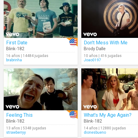
First Date
Don't Mess With Me
Blink-182
Brody Dalle
16 años | 14484 jugadas
10 años | 416 jugadas
brabrinha
Joao0197
Feeling This
What's My Age Again?
Blink-182
Blink-182
13 años | 5348 jugadas
14 años | 12880 jugadas
strawberryy
dionesbueno