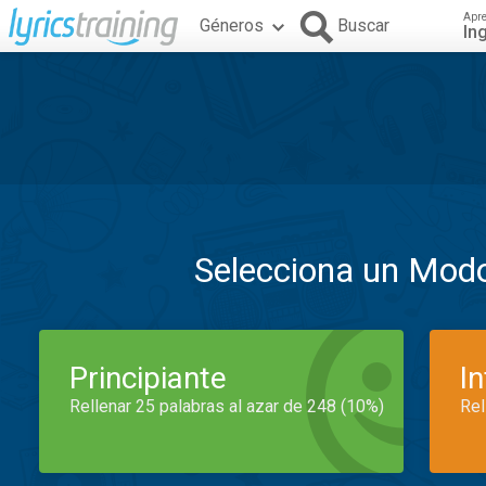
Apr
Géneros
Buscar
In
Selecciona un Mod
Principiante
I
Rellenar 25 palabras al azar de 248 (10%)
Rel