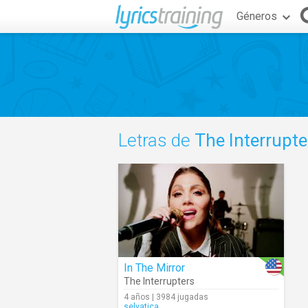
Géneros
Letras de
The Interrupte
In The Mirror
The Interrupters
4 años | 3984 jugadas
selvatica