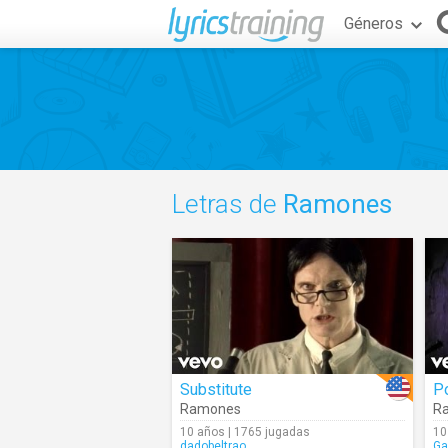
Géneros
Letras de
Ramones
Substitute
P
Ramones
R
10 años | 1765 jugadas
10
dadobeltrao
Ga