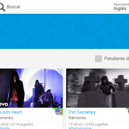
Aprendien
Buscar
Inglés
Pendiente d
oison Heart
Pet Sematary
amones
Ramones
 años | 6718 jugadas
13 años | 12390 jugadas
brielle_
Whatsername