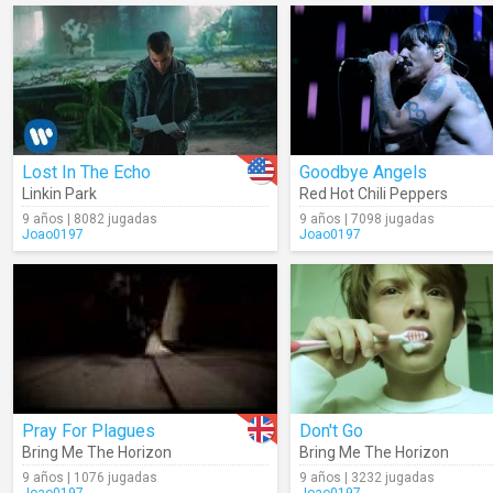
Lost In The Echo
Goodbye Angels
Linkin Park
Red Hot Chili Peppers
9 años | 8082 jugadas
9 años | 7098 jugadas
Joao0197
Joao0197
Pray For Plagues
Don't Go
Bring Me The Horizon
Bring Me The Horizon
9 años | 1076 jugadas
9 años | 3232 jugadas