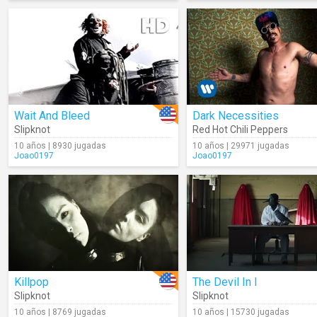
Wait And Bleed
Dark Necessities
Slipknot
Red Hot Chili Peppers
10 años | 8930 jugadas
10 años | 29971 jugadas
Joao0197
Joao0197
Killpop
The Devil In I
Slipknot
Slipknot
10 años | 8769 jugadas
10 años | 15730 jugadas