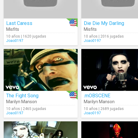
Last Caress
Die Die My Darling
Misfits
Misfits
10 años | 1620 jugadas
10 años | 2016 jugadas
Joao0197
Joao0197
The Fight Song
.mOBSCENE
Marilyn Manson
Marilyn Manson
10 años | 2465 jugadas
10 años | 2689 jugadas
Joao0197
Joao0197