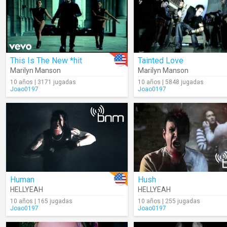
This Is The New *hit
Tainted Love
Marilyn Manson
Marilyn Manson
10 años | 3171 jugadas
10 años | 5848 jugadas
Joao0197
Joao0197
Human
Hush
HELLYEAH
HELLYEAH
10 años | 165 jugadas
10 años | 255 jugadas
Joao0197
Joao0197