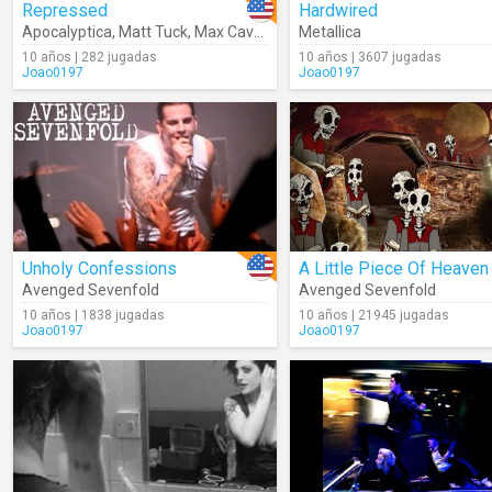
Repressed
Hardwired
Apocalyptica
,
Matt Tuck
,
Max Cavalera
Metallica
10 años | 282 jugadas
10 años | 3607 jugadas
Joao0197
Joao0197
Unholy Confessions
A Little Piece Of Heaven
Avenged Sevenfold
Avenged Sevenfold
10 años | 1838 jugadas
10 años | 21945 jugadas
Joao0197
Joao0197