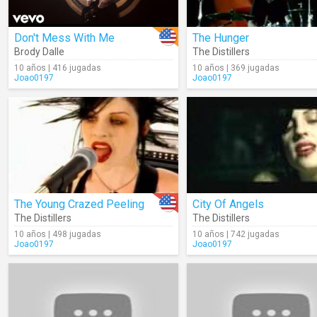
Don't Mess With Me
The Hunger
Brody Dalle
The Distillers
10 años | 416 jugadas
10 años | 369 jugadas
Joao0197
Joao0197
The Young Crazed Peeling
City Of Angels
The Distillers
The Distillers
10 años | 498 jugadas
10 años | 742 jugadas
Joao0197
Joao0197