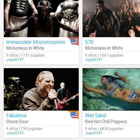
Immaculate Misconception
570
Motionless In White
Motionless In White
9 años | 1731 jugadas
9 años | 1067 jugadas
Joao0197
Joao0197
Fabuless
Wet Sand
Stone Sour
Red Hot Chili Peppers
9 años | 799 jugadas
9 años | 4830 jugadas
Joao0197
Joao0197