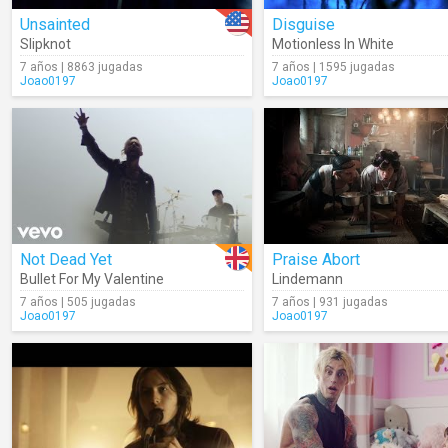
Unsainted
Disguise
Slipknot
Motionless In White
7 años | 8863 jugadas
7 años | 1595 jugadas
Joao0197
Joao0197
Not Dead Yet
Praise Abort
Bullet For My Valentine
Lindemann
7 años | 505 jugadas
7 años | 931 jugadas
Joao0197
Joao0197