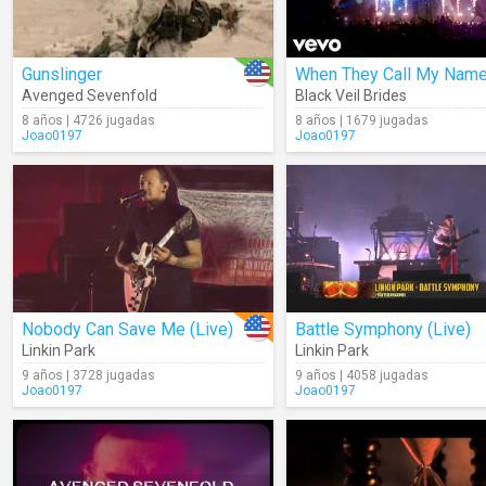
Gunslinger
When They Call My Nam
Avenged Sevenfold
Black Veil Brides
8 años | 4726 jugadas
8 años | 1679 jugadas
Joao0197
Joao0197
Nobody Can Save Me (Live)
Battle Symphony (Live)
Linkin Park
Linkin Park
9 años | 3728 jugadas
9 años | 4058 jugadas
Joao0197
Joao0197