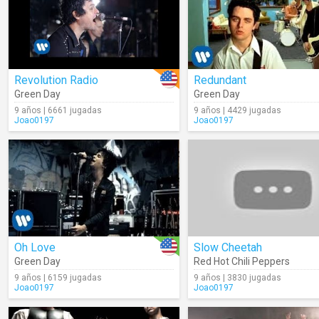
Revolution Radio
Redundant
Green Day
Green Day
9 años | 6661 jugadas
9 años | 4429 jugadas
Joao0197
Joao0197
Oh Love
Slow Cheetah
Green Day
Red Hot Chili Peppers
9 años | 6159 jugadas
9 años | 3830 jugadas
Joao0197
Joao0197