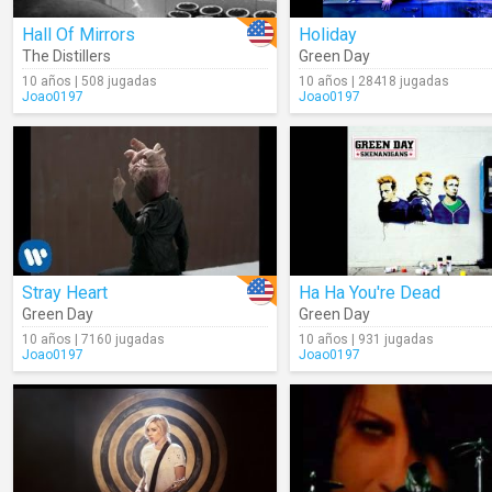
Hall Of Mirrors
Holiday
The Distillers
Green Day
10 años | 508 jugadas
10 años | 28418 jugadas
Joao0197
Joao0197
Stray Heart
Ha Ha You're Dead
Green Day
Green Day
10 años | 7160 jugadas
10 años | 931 jugadas
Joao0197
Joao0197