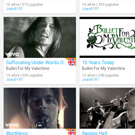
10 años | 575 jugadas
10 años | 293 jugadas
Joao0197
Joao0197
Suffocating Under Words Of Sorrow (What Can I Do)
10 Years Today
Bullet For My Valentine
Bullet For My Valentine
10 años | 505 jugadas
10 años | 240 jugadas
Joao0197
Joao0197
Worthless
Raising Hell