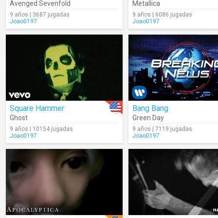
Avenged Sevenfold
Metallica
9 años | 3687 jugadas
9 años | 6086 jugadas
Joao0197
Joao0197
Square Hammer
Bang Bang
Ghost
Green Day
9 años | 10154 jugadas
9 años | 7119 jugadas
Joao0197
Joao0197