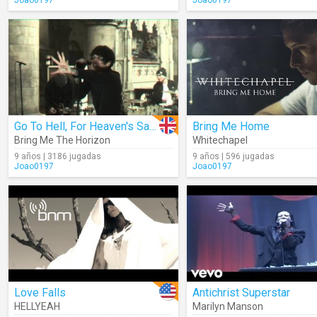
Joao0197
Joao0197
Go To Hell, For Heaven's Sake
Bring Me Home
Bring Me The Horizon
Whitechapel
9 años | 3186 jugadas
9 años | 596 jugadas
Joao0197
Joao0197
Love Falls
Antichrist Superstar
HELLYEAH
Marilyn Manson