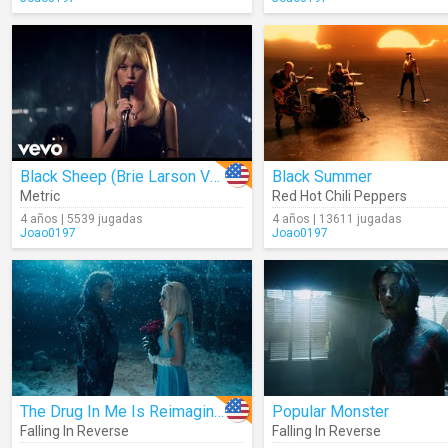
Black Sheep (Brie Larson Vocal Version) (Scott Pilgrim Vs. The World)
Black Summer
Metric
Red Hot Chili Peppers
4 años | 5539 jugadas
4 años | 13611 jugadas
Joao0197
Joao0197
The Drug In Me Is Reimagined
Popular Monster
Falling In Reverse
Falling In Reverse