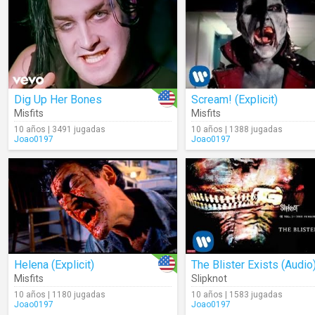
Dig Up Her Bones
Scream! (Explicit)
Misfits
Misfits
10 años | 3491 jugadas
10 años | 1388 jugadas
Joao0197
Joao0197
Helena (Explicit)
The Blister Exists (Audio
Misfits
Slipknot
10 años | 1180 jugadas
10 años | 1583 jugadas
Joao0197
Joao0197