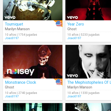
Tourniquet
Year Zero
Marilyn Manson
Ghost
10 años | 1754 jugadas
10 años | 5233 jugadas
Joao0197
Joao0197
Monstrance Clock
Ghost
Marilyn Manson
10 años | 2740 jugadas
10 años | 1330 jugadas
Joao0197
Joao0197