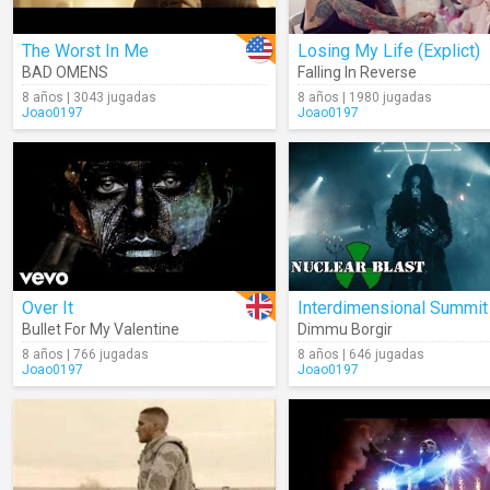
The Worst In Me
Losing My Life (Explict)
BAD OMENS
Falling In Reverse
8 años | 3043 jugadas
8 años | 1980 jugadas
Joao0197
Joao0197
Over It
Interdimensional Summit
Bullet For My Valentine
Dimmu Borgir
8 años | 766 jugadas
8 años | 646 jugadas
Joao0197
Joao0197