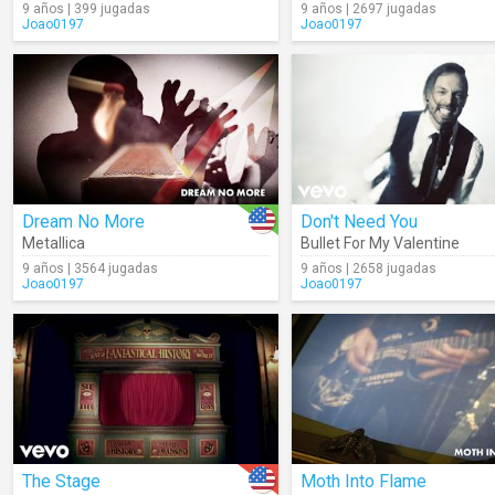
9 años | 399 jugadas
9 años | 2697 jugadas
Joao0197
Joao0197
Dream No More
Don't Need You
Metallica
Bullet For My Valentine
9 años | 3564 jugadas
9 años | 2658 jugadas
Joao0197
Joao0197
The Stage
Moth Into Flame