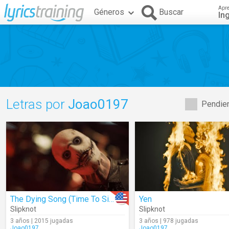
Apr
Géneros
Buscar
In
Letras por
Joao0197
Pendien
The Dying Song (Time To Sing)
Yen
Slipknot
Slipknot
3 años | 2015 jugadas
3 años | 978 jugadas
Joao0197
Joao0197