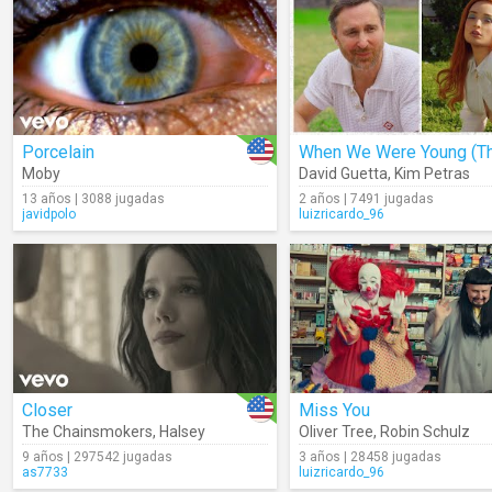
Porcelain
Moby
David Guetta
,
Kim Petras
13 años | 3088 jugadas
2 años | 7491 jugadas
javidpolo
luizricardo_96
Closer
Miss You
The Chainsmokers
,
Halsey
Oliver Tree
,
Robin Schulz
9 años | 297542 jugadas
3 años | 28458 jugadas
as7733
luizricardo_96