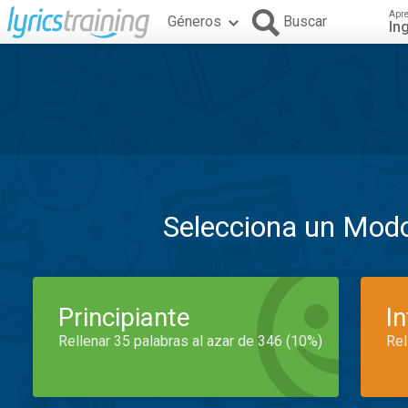
Apr
Géneros
Buscar
In
Selecciona un Mod
Principiante
I
Rellenar 35 palabras al azar de 346 (10%)
Rel