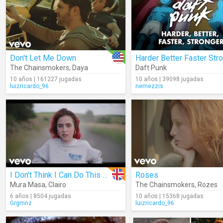
Don't Let Me Down
The Chainsmokers
,
Daya
Daft Punk
10 años | 161227 jugadas
10 años | 39098 jugadas
luizricardo_96
nemezzis
I Don't Think I Can Do This Again
Roses
Mura Masa
,
Clairo
The Chainsmokers
,
Rozes
6 años | 8504 jugadas
10 años | 15368 jugadas
Grgmnz
luizricardo_96