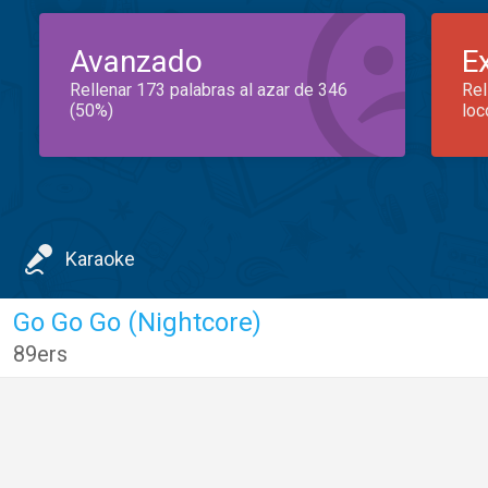
Avanzado
E
Rellenar 173 palabras al azar de 346
Rel
(50%)
loc
Karaoke
Go Go Go (Nightcore)
89ers