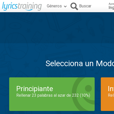
Apr
Géneros
Buscar
In
Selecciona un Mod
Principiante
I
Rellenar 23 palabras al azar de 232 (10%)
Rel