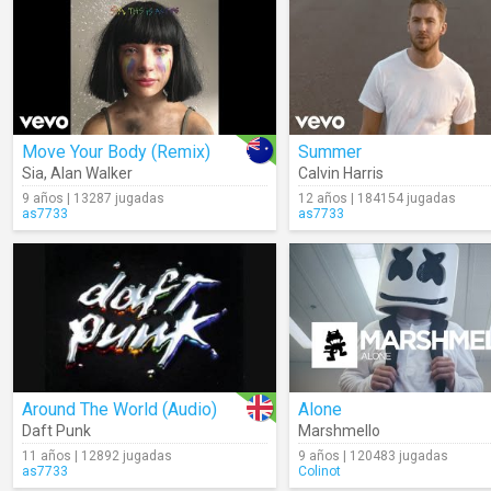
Move Your Body (Remix)
Summer
Sia
,
Alan Walker
Calvin Harris
9 años | 13287 jugadas
12 años | 184154 jugadas
as7733
as7733
Around The World (Audio)
Alone
Daft Punk
Marshmello
11 años | 12892 jugadas
9 años | 120483 jugadas
as7733
Colinot