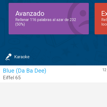
Avanzado
E
Rellenar 116 palabras al azar de 232
Rel
(50%)
loc
Karaoke
Blue (Da Ba Dee)
12
Eiffel 65