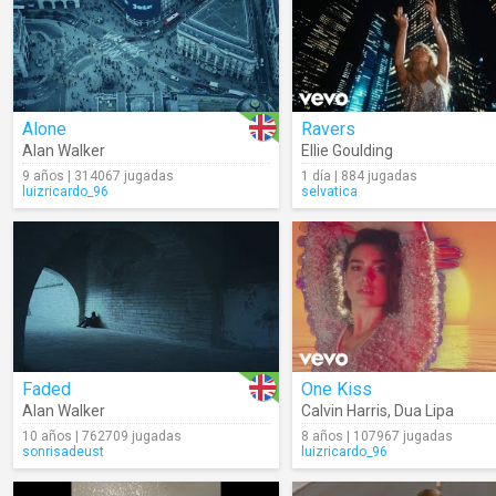
Alone
Ravers
Alan Walker
Ellie Goulding
9 años | 314067 jugadas
1 día | 884 jugadas
luizricardo_96
selvatica
Faded
One Kiss
Alan Walker
Calvin Harris
,
Dua Lipa
10 años | 762709 jugadas
8 años | 107967 jugadas
sonrisadeust
luizricardo_96