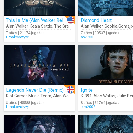
This Is Me (Alan Walker Relift)
Diamond Heart
Alan Walker
,
Keala Settle
,
The Greatest Showman Cast
Alan Walker
,
Sophia Somajo
7 años | 21174 jugadas
7 años | 30537 jugadas
LimakoVatyyy
as7733
Legends Never Die (Remix) (Audio)
Ignite
Riot Games Music Team
,
Alan Walker
K-391
,
Alan Walker
,
Julie Be
8 años | 45588 jugadas
8 años | 31764 jugadas
LimakoVatyyy
lara2002