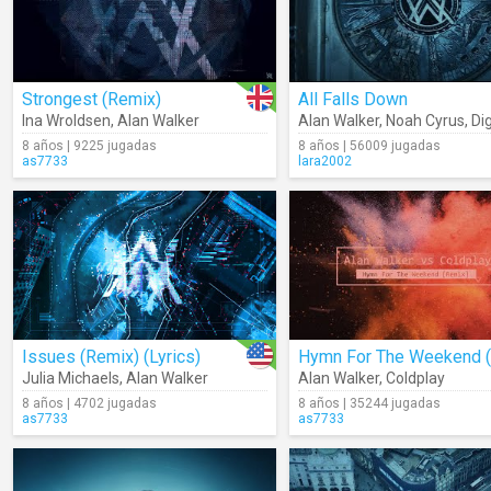
Strongest (Remix)
All Falls Down
Ina Wroldsen
,
Alan Walker
Alan Walker
,
Noah Cyrus
,
Digita
8 años | 9225 jugadas
8 años | 56009 jugadas
as7733
lara2002
Issues (Remix) (Lyrics)
Julia Michaels
,
Alan Walker
Alan Walker
,
Coldplay
8 años | 4702 jugadas
8 años | 35244 jugadas
as7733
as7733