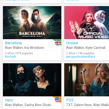
Barcelona
Unsure
Alan Walker
,
Ina Wroldsen
Alan Walker
,
Kylie Cantrall
2 años | 878 jugadas
2 años | 746 jugadas
KimDaRi
percyjacksonandfans
Hero
PS5
Alan Walker
,
Sasha Alex Sloan
TXT
,
Salem Ilese
,
Alan Walk