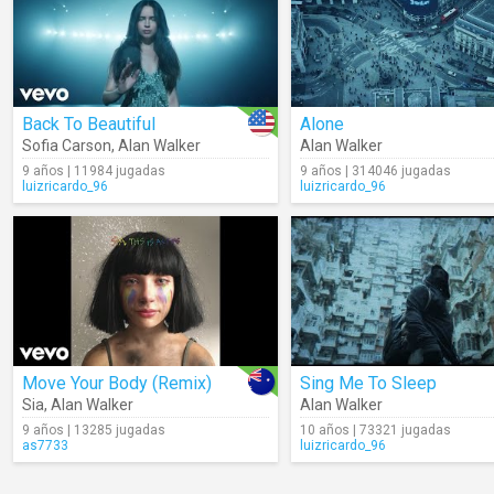
Back To Beautiful
Alone
Sofia Carson
,
Alan Walker
Alan Walker
9 años | 11984 jugadas
9 años | 314046 jugadas
luizricardo_96
luizricardo_96
Move Your Body (Remix)
Sing Me To Sleep
Sia
,
Alan Walker
Alan Walker
9 años | 13285 jugadas
10 años | 73321 jugadas
as7733
luizricardo_96