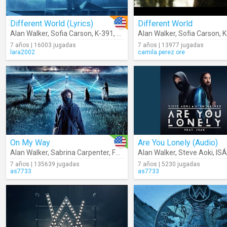
Different World (Lyrics)
Different World
Alan Walker
,
Sofia Carson
,
K-391
,
CORSAK
Alan Walker
,
Sofia Carson
,
K
7 años | 16003 jugadas
7 años | 13977 jugadas
lara2002
camila.perez.ore
On My Way
Are You Lonely (Audio)
Alan Walker
,
Sabrina Carpenter
,
Farruko
Alan Walker
,
Steve Aoki
,
IS
7 años | 135639 jugadas
7 años | 5230 jugadas
as7733
as7733