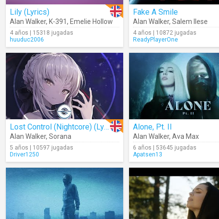
Lily (Lyrics)
Fake A Smile
Alan Walker
,
K-391
,
Emelie Hollow
Alan Walker
,
Salem Ilese
4 años | 15318 jugadas
4 años | 10872 jugadas
huuduc2006
ReadyPlayerOne
Lost Control (Nightcore) (Lyrics)
Alone, Pt. II
Alan Walker
,
Sorana
Alan Walker
,
Ava Max
5 años | 10597 jugadas
6 años | 53645 jugadas
Driver1250
Apatsen13