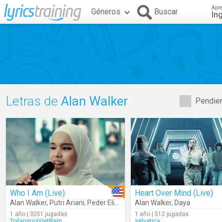
Apr
Géneros
Buscar
In
Letras de
Alan Walker
Pendien
Who I Am (Live)
Heart Over Mind (Live)
Alan Walker
,
Putri Ariani
,
Peder Elias
Alan Walker
,
Daya
1 año | 3051 jugadas
1 año | 512 jugadas
ToilanguoiVietNam
selvatica