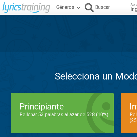
Apr
Géneros
Buscar
In
Selecciona un Mod
Principiante
I
Rellenar 53 palabras al azar de 528 (10%)
Rel
(25