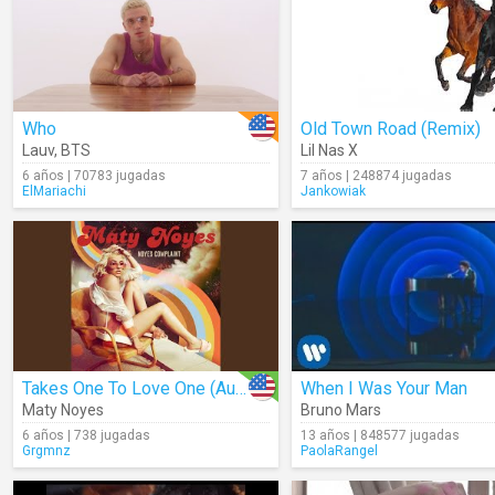
Who
Old Town Road (Remix)
Lauv
,
BTS
Lil Nas X
6 años | 70783 jugadas
7 años | 248874 jugadas
ElMariachi
Jankowiak
Takes One To Love One (Audio)
When I Was Your Man
Maty Noyes
Bruno Mars
6 años | 738 jugadas
13 años | 848577 jugadas
Grgmnz
PaolaRangel