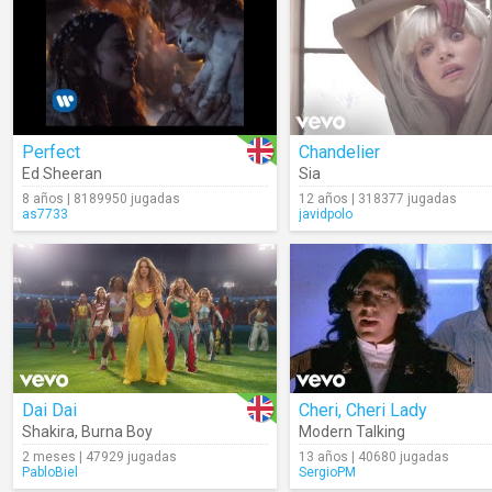
Perfect
Chandelier
Ed Sheeran
Sia
8 años | 8189950 jugadas
12 años | 318377 jugadas
as7733
javidpolo
Dai Dai
Cheri, Cheri Lady
Shakira
,
Burna Boy
Modern Talking
2 meses | 47929 jugadas
13 años | 40680 jugadas
PabloBiel
SergioPM