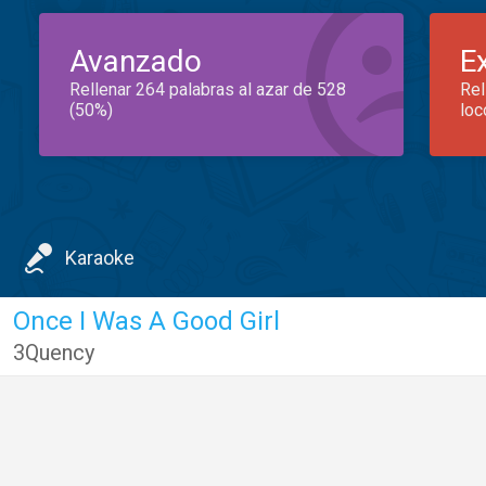
Avanzado
E
Rellenar 264 palabras al azar de 528
Rel
(50%)
loc
Karaoke
Once I Was A Good Girl
3Quency