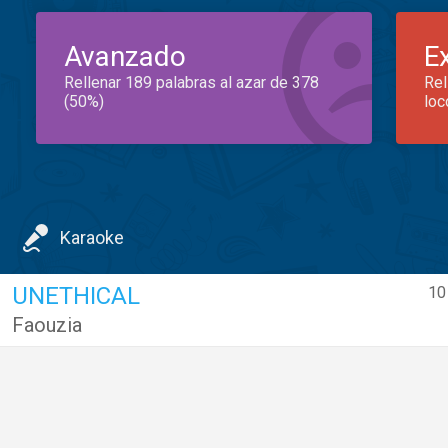
Avanzado
E
Rellenar 189 palabras al azar de 378
Rel
(50%)
loc
Karaoke
UNETHICAL
10
Faouzia