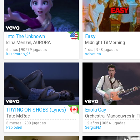
Into The Unknown
Easy
Idina Menzel
,
AURORA
Midnight Til Morning
6 años | 90279 jugadas
1 día | 948 jugadas
luizricardo_96
selvatica
TRYING ON SHOES (Lyrics)
Enola Gay
Tate McRae
Orchestral Manoeuvres In T
8 meses | 230 jugadas
12 años | 3054 jugadas
PabloBiel
SergioPM