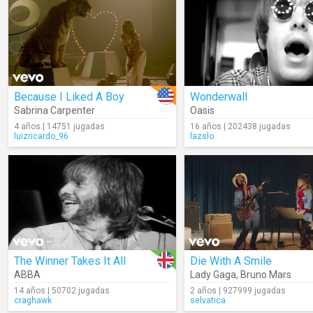
Because I Liked A Boy
Wonderwall
Sabrina Carpenter
Oasis
4 años | 14751 jugadas
16 años | 202438 jugadas
luizricardo_96
lazslo
The Winner Takes It All
Die With A Smile
ABBA
Lady Gaga
,
Bruno Mars
14 años | 50702 jugadas
2 años | 927999 jugadas
craghawk
selvatica