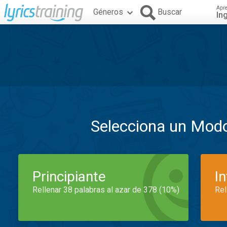
Apr
Géneros
Buscar
In
Selecciona un Mod
Principiante
I
Rellenar 38 palabras al azar de 378 (10%)
Rel