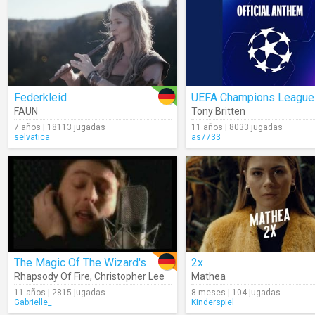
Federkleid
FAUN
Tony Britten
7 años | 18113 jugadas
11 años | 8033 jugadas
selvatica
as7733
The Magic Of The Wizard's Dream (German Version)
2x
Rhapsody Of Fire
,
Christopher Lee
Mathea
11 años | 2815 jugadas
8 meses | 104 jugadas
Gabrielle_
Kinderspiel