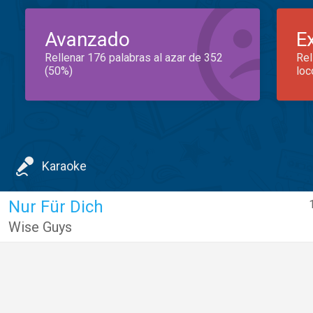
Avanzado
E
Rellenar 176 palabras al azar de 352
Rel
(50%)
loc
Karaoke
Nur Für Dich
Wise Guys