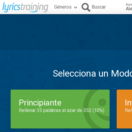
Apr
Géneros
Buscar
Al
Selecciona un Mod
Principiante
I
Rellenar 35 palabras al azar de 352 (10%)
Rel