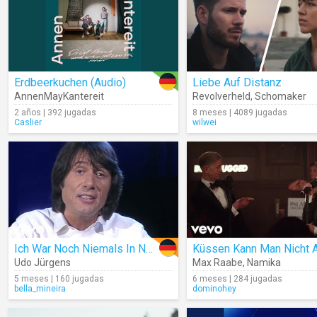
Erdbeerkuchen (Audio)
Liebe Auf Distanz
AnnenMayKantereit
Revolverheld
,
Schomaker
2 años | 392 jugadas
8 meses | 4089 jugadas
Caslier
wilwei
Ich War Noch Niemals In New York (Live)
Udo Jürgens
Max Raabe
,
Namika
5 meses | 160 jugadas
6 meses | 284 jugadas
bella_mineira
dominohey