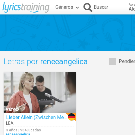
Apr
Géneros
Buscar
Al
Letras por
reneeangelica
Pendien
Lieber Allein (Zwischen Meinen Zeilen Live)
LEA
3 años | 954 jugadas
reneeangelica