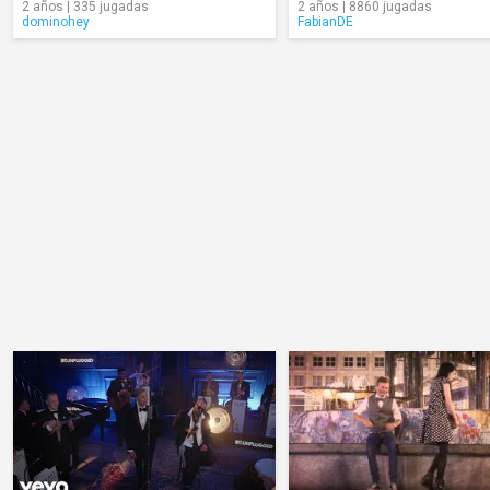
2 años | 335 jugadas
2 años | 8860 jugadas
dominohey
FabianDE