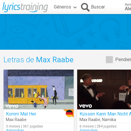
Apr
Géneros
Buscar
Al
Letras de
Max Raabe
Pendien
Komm Mal Her
Max Raabe
Max Raabe
,
Namika
3 meses | 361 jugadas
6 meses | 284 jugadas
dominohey
dominohey