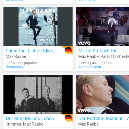
Guten Tag, Liebes Glück
Mir Ist So Nach Dir
Max Raabe
Max Raabe
,
Palast Orchest
1 año | 985 jugadas
2 años | 467 jugadas
dominohey
Windrammer81
Der Rest Meines Leben
Kummer
,
Max Raabe
Max Raabe