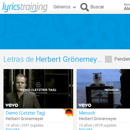
Apr
Géneros
Buscar
Al
Letras de
Herbert Grönemeyer
Pendien
Demo (Letzter Tag)
Mensch
Herbert Grönemeyer
Herbert Grönemeyer
10 años | 2591 jugadas
10 años | 4378 jugadas
finnuska
finnuska