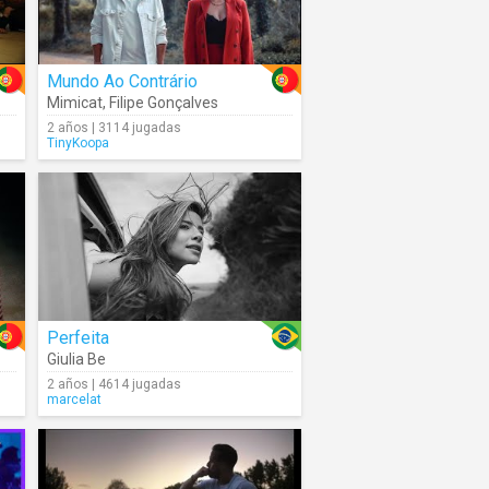
Mundo Ao Contrário
Mimicat
,
Filipe Gonçalves
2 años | 3114 jugadas
TinyKoopa
Perfeita
Giulia Be
2 años | 4614 jugadas
marcelat