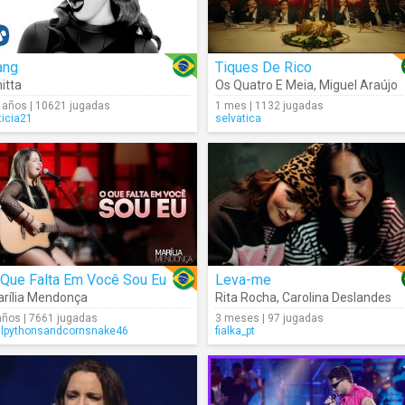
ang
Tiques De Rico
itta
Os Quatro E Meia
,
Miguel Araújo
 años | 10621 jugadas
1 mes | 1132 jugadas
ticia21
selvatica
 Que Falta Em Você Sou Eu
Leva-me
rília Mendonça
Rita Rocha
,
Carolina Deslandes
años | 7661 jugadas
3 meses | 97 jugadas
llpythonsandcornsnake46
fialka_pt