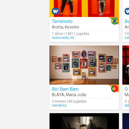
Terremoto
B
Anitta
,
Kevinho
An
7 años | 14011 jugadas
10
luizricardo_96
Le
Biri Bam Bam
O
BLAYA
,
Maria João
Ma
2 meses | 80 jugadas
5 
selvatica
ba