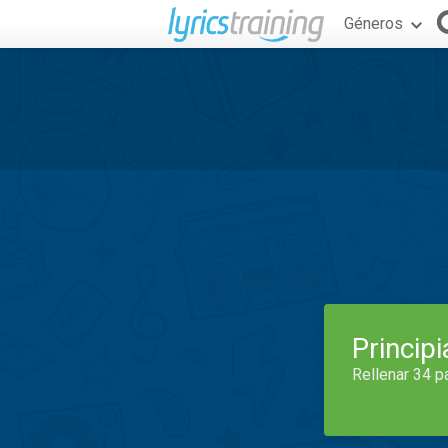
Géneros
Princip
Rellenar 34 p