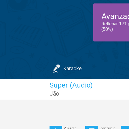
Avanza
Rellenar 171 
(50%)
Karaoke
Super (Audio)
Jão
Añadir
Imprimir