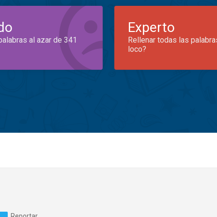
do
Experto
palabras al azar de 341
Rellenar todas las palabra
loco?
Reportar