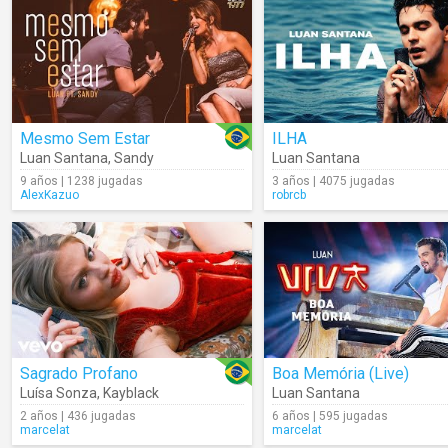
Mesmo Sem Estar
ILHA
Luan Santana
,
Sandy
Luan Santana
9 años | 1238 jugadas
3 años | 4075 jugadas
AlexKazuo
robrcb
Sagrado Profano
Boa Memória (Live)
Luísa Sonza
,
Kayblack
Luan Santana
2 años | 436 jugadas
6 años | 595 jugadas
marcelat
marcelat