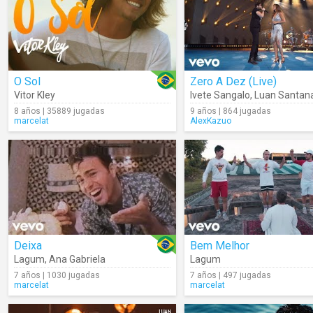
O Sol
Zero A Dez (Live)
Vitor Kley
Ivete Sangalo
,
Luan Santan
8 años | 35889 jugadas
9 años | 864 jugadas
marcelat
AlexKazuo
Deixa
Bem Melhor
Lagum
,
Ana Gabriela
Lagum
7 años | 1030 jugadas
7 años | 497 jugadas
marcelat
marcelat