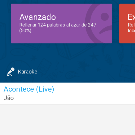
Avanzado
E
Rellenar 124 palabras al azar de 247
Rel
(50%)
loc
Karaoke
Acontece (Live)
Jão