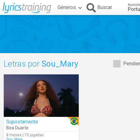
Aprendi
Géneros
Buscar
Port
Letras por
Sou_Mary
Pendien
Supostamente
Bea Duarte
8 meses | 73 jugadas
Sou_Mary