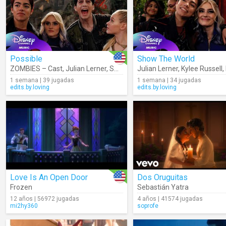
Possible
Show The World
ZOMBIES – Cast
,
Julian Lerner
,
Swayam Bhatia
Julian Lerner
,
Kylee Russell
,
Kylee Russell
,
Malac
,
1 semana | 39 jugadas
1 semana | 34 jugadas
edits.by.loving
edits.by.loving
Love Is An Open Door
Dos Oruguitas
Frozen
Sebastián Yatra
12 años | 56972 jugadas
4 años | 41574 jugadas
mi2hy360
soprofe