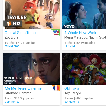
Official Sloth Trailer
A Whole New World
Zootopia
Mena Massoud
,
Naomi Scot
10 años | 7123 jugadas
3 años | 46469 jugadas
strixidioms
CC12345
Ma Meilleure Ennemie
Old Toys
Stromae
,
Pomme
Toy Story 3
1 año | 32079 jugadas
8 años | 6891 jugadas
dominohey
strixidioms