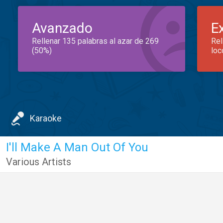
Avanzado
E
Rellenar 135 palabras al azar de 269
Rel
(50%)
loc
Karaoke
I'll Make A Man Out Of You
Various Artists