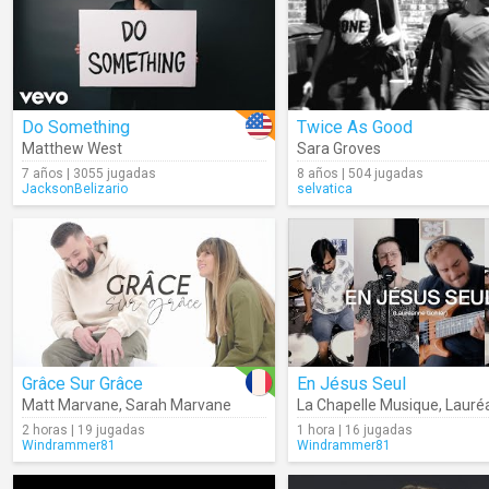
Do Something
Twice As Good
Matthew West
Sara Groves
7 años | 3055 jugadas
8 años | 504 jugadas
JacksonBelizario
selvatica
Grâce Sur Grâce
En Jésus Seul
Matt Marvane
,
Sarah Marvane
La Chapelle Musique
,
Lauréanne
2 horas | 19 jugadas
1 hora | 16 jugadas
Windrammer81
Windrammer81