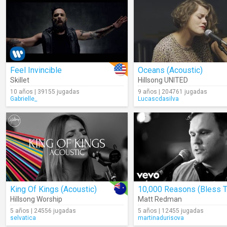
Feel Invincible
Oceans (Acoustic)
Skillet
Hillsong UNITED
10 años | 39155 jugadas
9 años | 204761 jugadas
Gabrielle_
Lucascdasilva
King Of Kings (Acoustic)
Hillsong Worship
Matt Redman
5 años | 24556 jugadas
5 años | 12455 jugadas
selvatica
martinadurisova