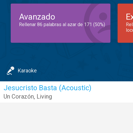
Avanzado
E
Rellenar 86 palabras al azar de 171 (50%)
Rel
loc
Karaoke
Jesucristo Basta (Acoustic)
Un Corazón
,
Living