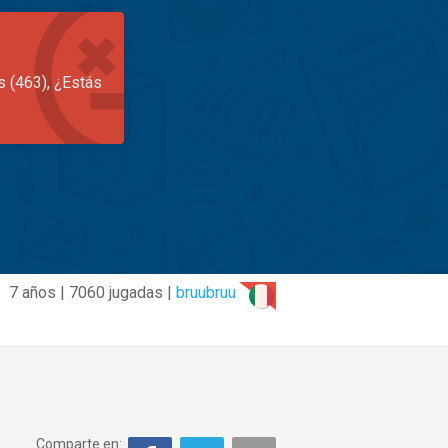
s (463), ¿Estás
7 años | 7060 jugadas |
bruubruu
Comparte en: