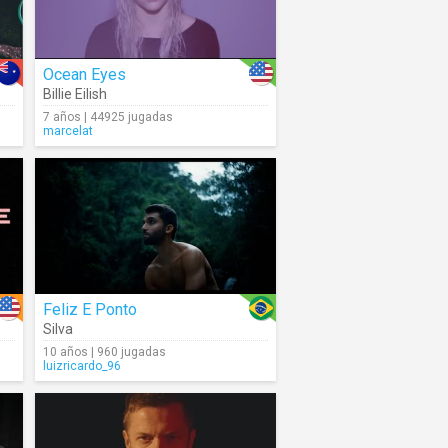
Ocean Eyes
Billie Eilish
7 años | 44925 jugadas
marcelat
Feliz E Ponto
Silva
10 años | 960 jugadas
luizricardo_96