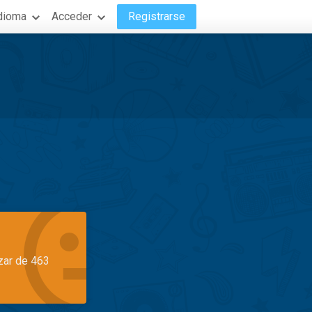
dioma
Acceder
Registrarse
azar de 463