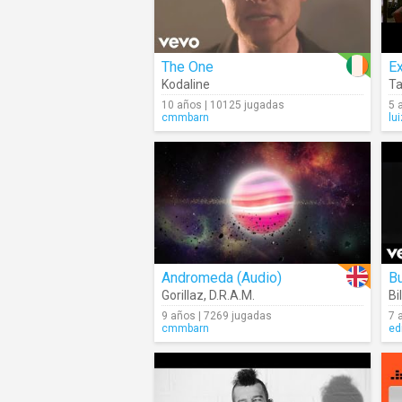
The One
Ex
Kodaline
Ta
10 años | 10125 jugadas
5 
cmmbarn
lu
Andromeda (Audio)
Bu
Gorillaz
,
D.R.A.M.
Bil
9 años | 7269 jugadas
7 
cmmbarn
ed