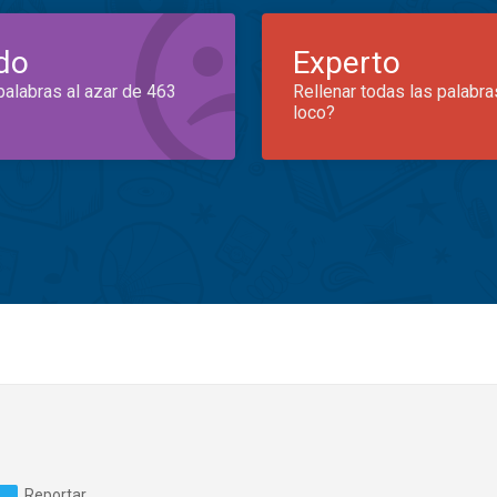
do
Experto
palabras al azar de 463
Rellenar todas las palabra
loco?
Reportar