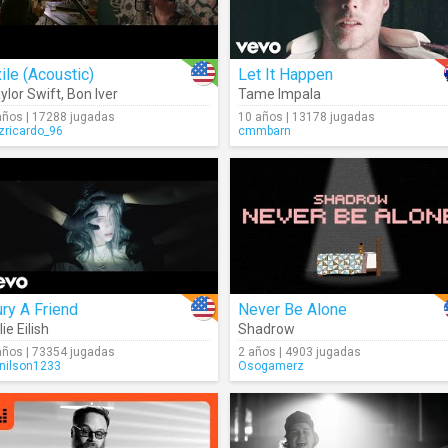
ile (Acoustic)
Let It Happen
ylor Swift
,
Bon Iver
Tame Impala
años | 17288 jugadas
10 años | 13178 jugadas
izricardo_96
cmmbarn
ry A Friend
Never Be Alone
lie Eilish
Shadrow
años | 73354 jugadas
2 años | 4903 jugadas
nilson1233
Osogamerz