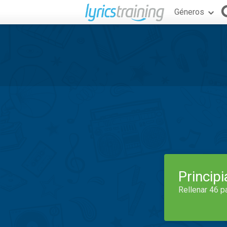
Géneros
Princip
Rellenar 46 p