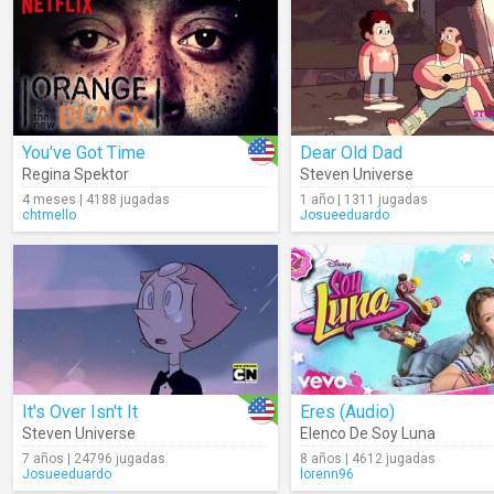
You've Got Time
Dear Old Dad
Regina Spektor
Steven Universe
4 meses | 4188 jugadas
1 año | 1311 jugadas
chtmello
Josueeduardo
It's Over Isn't It
Eres (Audio)
Steven Universe
Elenco De Soy Luna
7 años | 24796 jugadas
8 años | 4612 jugadas
Josueeduardo
lorenn96