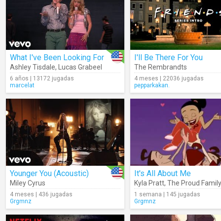
What I've Been Looking For
I'll Be There For You
Ashley Tisdale
,
Lucas Grabeel
The Rembrandts
6 años | 13172 jugadas
4 meses | 22036 jugadas
marcelat
pepparkakan.
Younger You (Acoustic)
It's All About Me
Miley Cyrus
Kyla Pratt
,
The Proud Family
4 meses | 436 jugadas
1 semana | 145 jugadas
Grgmnz
Grgmnz