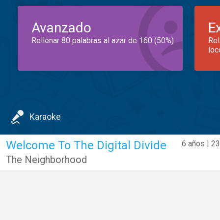
Avanzado
E
Rellenar 80 palabras al azar de 160 (50%)
Rel
loc
Karaoke
Welcome To The Digital Divide
6 años | 2
The Neighborhood