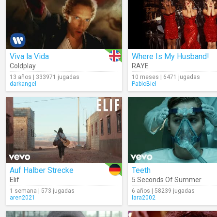
Viva la Vida
Where Is My Husband!
Coldplay
RAYE
13 años | 333971 jugadas
10 meses | 6471 jugadas
darkangel
PabloBiel
Auf Halber Strecke
Teeth
Elif
5 Seconds Of Summer
1 semana | 573 jugadas
6 años | 58239 jugadas
aren2021
lara2002