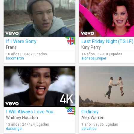
If I Were Sorry
Last Friday Night (T.G.I.F.)
Frans
Katy Perry
10 años | 16457 jugadas
14 años | 87910 jugadas
locomartin
alonsosjumper
I Will Always Love You
Ordinary
Whitney Houston
Alex Warren
13 años | 247484 jugadas
1 año | 59536 jugadas
darkangel
selvatica