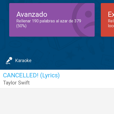
Avanzado
E
Rellenar 190 palabras al azar de 379
Rel
(50%)
loc
Karaoke
CANCELLED! (Lyrics)
Taylor Swift