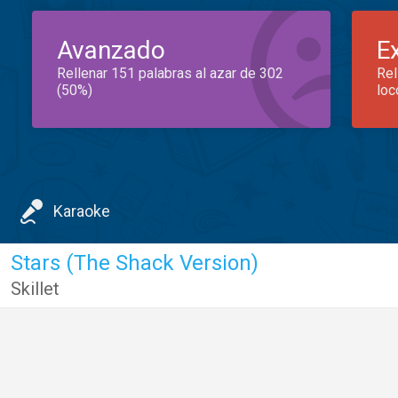
Avanzado
E
Rellenar 151 palabras al azar de 302
Rel
(50%)
loc
Karaoke
Stars (The Shack Version)
Skillet