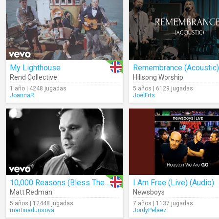
My Lighthouse
Remembrance (Acoustic)
Rend Collective
Hillsong Worship
1 año | 4248 jugadas
5 años | 6129 jugadas
JoannaR
JoelFrts
10,000 Reasons (Bless The Lord)
I Am Free (Live) (Audio)
Matt Redman
Newsboys
5 años | 12448 jugadas
7 años | 1137 jugadas
martinadurisova
JordyPelaez