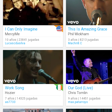
I Can Only Imagine
This Is Amazing Grace
MercyMe
Phil Wickham
10 años | 23841 jugadas
3 años | 8213 jugadas
Lucascdasilva
Machri8.C
Work Song
Our God (Live)
Hozier
Chris Tomlin
7 años | 14325 jugadas
9 años | 14451 jugadas
as7733
max.patarroyo