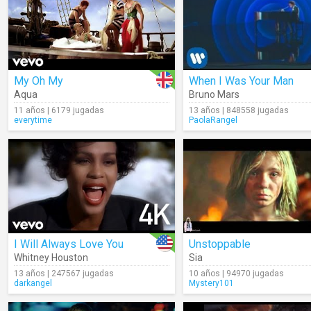
My Oh My
When I Was Your Man
Aqua
Bruno Mars
11 años | 6179 jugadas
13 años | 848558 jugadas
everytime
PaolaRangel
I Will Always Love You
Unstoppable
Whitney Houston
Sia
13 años | 247567 jugadas
10 años | 94970 jugadas
darkangel
Mystery101