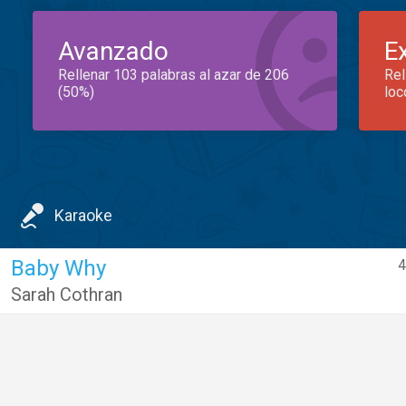
Avanzado
E
Rellenar 103 palabras al azar de 206
Rel
(50%)
loc
Karaoke
Baby Why
4
Sarah Cothran