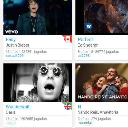
Baby
Perfect
Justin Bieber
Ed Sheeran
13 años | 434291 jugadas
8 años | 8189774 jugadas
sosad1209
as7733
Wonderwall
N
Oasis
Nando Reis
,
Anavitória
16 años | 202655 jugadas
3 años | 279 jugadas
lazslo
marcelat