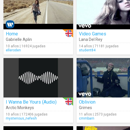
Home
Video Games
Gabrielle Aplin
Lana Del Rey
10 años | 16924 jugadas
14 años | 71181 jugadas
elleroden
student84
I Wanna Be Yours (Audio)
Oblivion
Arctic Monkeys
Grimes
10 años | 172406 jugadas
11 años | 2573 jugadas
mysterious_nefesh
cmmbarn