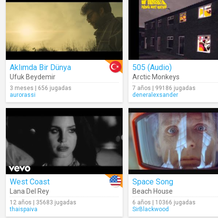
Aklımda Bir Dünya
505 (Audio)
Ufuk Beydemir
Arctic Monkeys
3 meses | 656 jugadas
7 años | 99186 jugadas
aurorassi
deneralexsander
West Coast
Space Song
Lana Del Rey
Beach House
12 años | 35683 jugadas
6 años | 10366 jugadas
thaispaiva
SirBlackwood