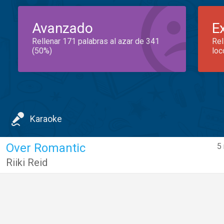
Avanzado
E
Rellenar 171 palabras al azar de 341
Rel
(50%)
loc
Karaoke
Over Romantic
5
Riiki Reid