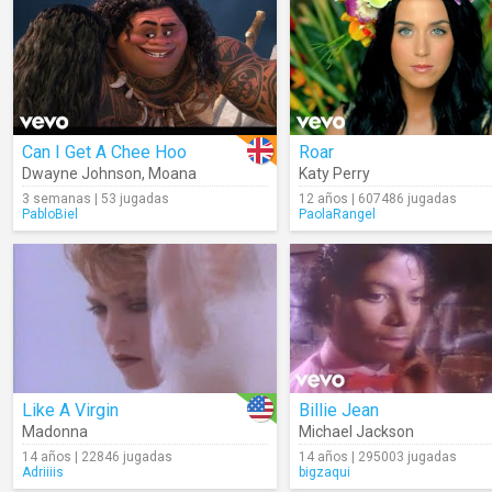
Can I Get A Chee Hoo
Roar
Dwayne Johnson
,
Moana
Katy Perry
3 semanas | 53 jugadas
12 años | 607486 jugadas
PabloBiel
PaolaRangel
Like A Virgin
Billie Jean
Madonna
Michael Jackson
14 años | 22846 jugadas
14 años | 295003 jugadas
Adriiiis
bigzaqui