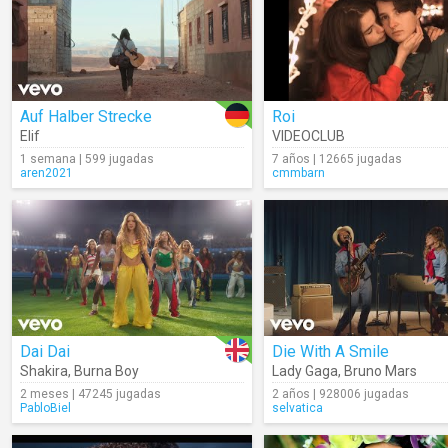
Auf Halber Strecke
Roi
Elif
VIDEOCLUB
1 semana | 599 jugadas
7 años | 12665 jugadas
aren2021
cmmbarn
Dai Dai
Die With A Smile
Shakira
,
Burna Boy
Lady Gaga
,
Bruno Mars
2 meses | 47245 jugadas
2 años | 928006 jugadas
PabloBiel
selvatica