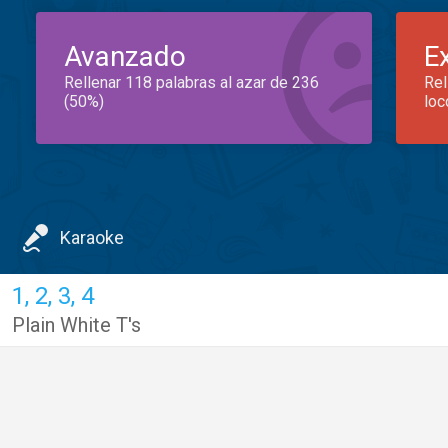
Avanzado
E
Rellenar 118 palabras al azar de 236
Rel
(50%)
loc
Karaoke
1, 2, 3, 4
Plain White T's