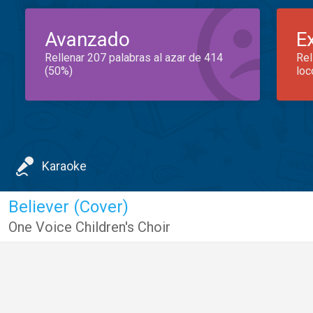
Avanzado
E
Rellenar 207 palabras al azar de 414
Rel
(50%)
loc
Karaoke
Believer (Cover)
One Voice Children's Choir