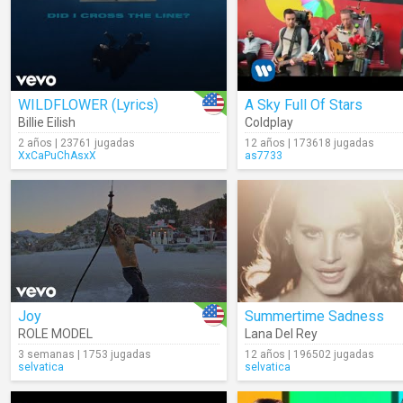
WILDFLOWER (Lyrics)
A Sky Full Of Stars
Billie Eilish
Coldplay
2 años | 23761 jugadas
12 años | 173618 jugadas
XxCaPuChAsxX
as7733
Joy
Summertime Sadness
ROLE MODEL
Lana Del Rey
3 semanas | 1753 jugadas
12 años | 196502 jugadas
selvatica
selvatica