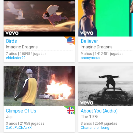
Birds
Believer
Imagine Dragons
Imagine Dragons
7 años | 108954 jugadas
9 años | 1412451 jugadas
elrickster99
anonymous
Glimpse Of Us
About You (Audio)
Joji
The 1975
3 años | 21958 jugadas
3 años | 2560 jugadas
XxCaPuChAsxX
Chanandler_bong