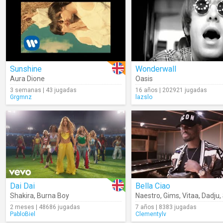
Sunshine
Wonderwall
Aura Dione
Oasis
3 semanas | 43 jugadas
16 años | 202921 jugadas
Grgmnz
lazslo
Dai Dai
Bella Ciao
Shakira
,
Burna Boy
Naestro
,
Gims
,
Vitaa
,
Dadju
,
2 meses | 48686 jugadas
7 años | 8383 jugadas
PabloBiel
Clementylv