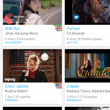
With You
Perfect
Jimin
,
Ha Sung-Woon
Ed Sheeran
3 años | 2334 jugadas
8 años | 8190408 jugadas
nicoole2099
as7733
Silver Jubilee
Cidade
Audrey Hobert
Bárbara Tinoco
,
Bárbara Ba
1 día | 130 jugadas
5 años | 1374 jugadas
PabloBiel
AlexKazuo