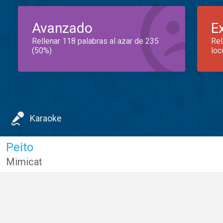
Avanzado
E
Rellenar 118 palabras al azar de 235
Rel
(50%)
loc
Karaoke
Peito
Mimicat