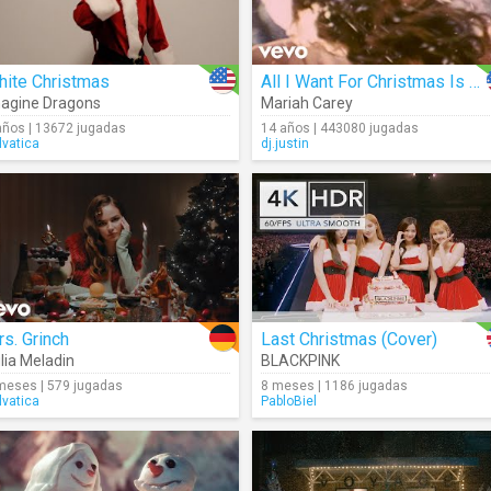
hite Christmas
All I Want For Christmas Is You
agine Dragons
Mariah Carey
años | 13672 jugadas
14 años | 443080 jugadas
lvatica
dj.justin
s. Grinch
Last Christmas (Cover)
lia Meladin
BLACKPINK
meses | 579 jugadas
8 meses | 1186 jugadas
lvatica
PabloBiel