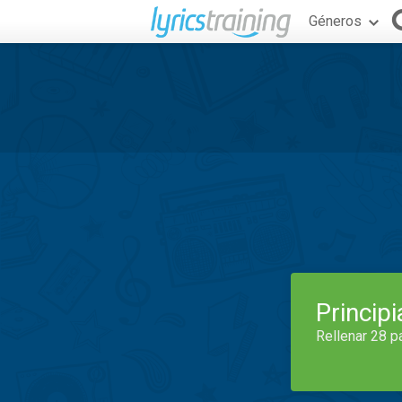
Géneros
Princip
Rellenar 28 p