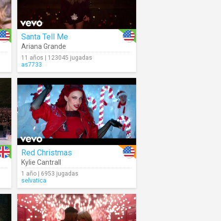
Santa Tell Me
Ariana Grande
11 años | 123045 jugadas
as7733
Red Christmas
Kylie Cantrall
1 año | 6953 jugadas
selvatica