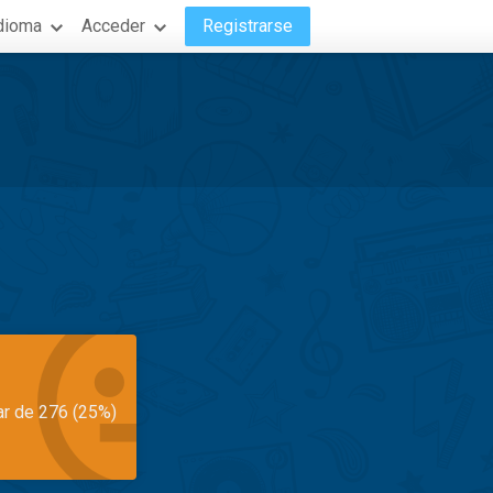
dioma
Acceder
Registrarse
ar de 276 (25%)