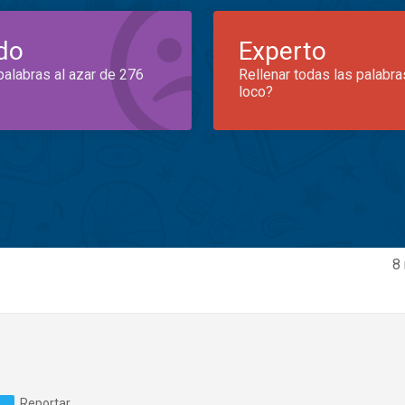
do
Experto
palabras al azar de 276
Rellenar todas las palabra
loco?
8
Reportar