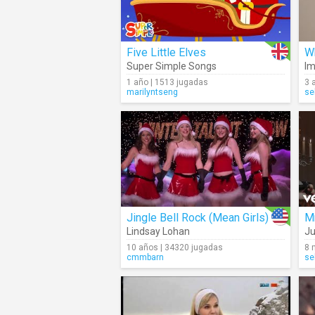
Five Little Elves
W
Super Simple Songs
Im
1 año | 1513 jugadas
3 
marilyntseng
se
Jingle Bell Rock (Mean Girls)
Mr
Lindsay Lohan
Ju
10 años | 34320 jugadas
8 
cmmbarn
se