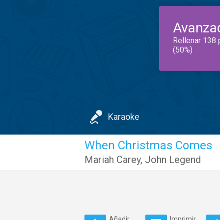
Avanza
Rellenar 138 
(50%)
Karaoke
When Christmas Comes
Mariah Carey
,
John Legend
Añadir
Imprimir