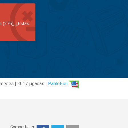
s (276), ¿Estás
 meses | 3017 jugadas |
PabloBiel
Comparte en: