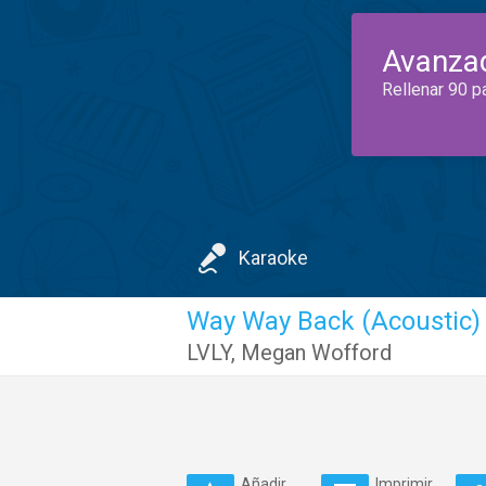
Avanza
Rellenar 90 p
Karaoke
Way Way Back (Acoustic) 
LVLY
,
Megan Wofford
Añadir
Imprimir