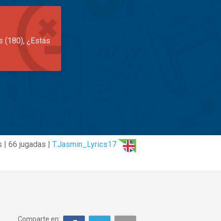
s (180), ¿Estás
 | 66 jugadas |
T.Jasmin_Lyrics17
Comparte en: