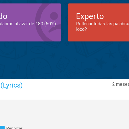
do
Experto
alabras al azar de 180 (50%)
Rellenar todas las palabra
loco?
(Lyrics)
2 meses
Reportar