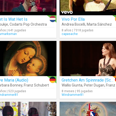
t Is Wat Het Is
Vivo Por Ella
oukje
,
Codarts Pop Orchestra
Andrea Bocelli
,
Marta Sánchez
años | 641 jugadas
8 años | 7318 jugadas
vmarksman
capasache
e Maria (Audio)
Gretchen Am Spinnrade (Schubert)
rbara Bonney
,
Franz Schubert
Wallis Giunta
,
Peter Dugan
,
Franz Schubert
años | 523 jugadas
8 meses | 95 jugadas
ndrammer81
Windrammer81