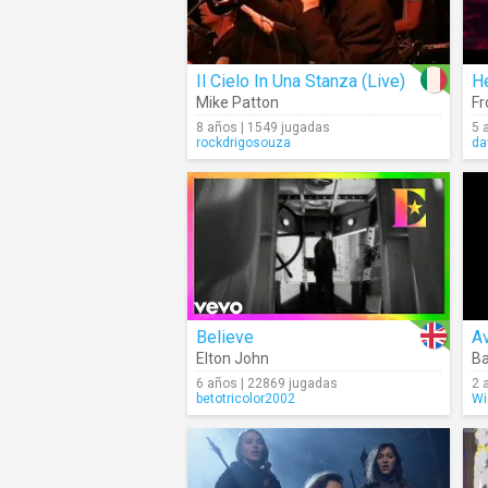
Il Cielo In Una Stanza (Live)
He
Mike Patton
Fr
8 años | 1549 jugadas
5 
rockdrigosouza
da
Believe
Av
Elton John
Ba
6 años | 22869 jugadas
2 
betotricolor2002
Wi