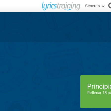
Géneros
Princip
Rellenar 18 p