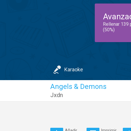
Avanza
Rellenar 139 
(50%)
Karaoke
Angels & Demons
Jxdn
Añadir
Imprimir