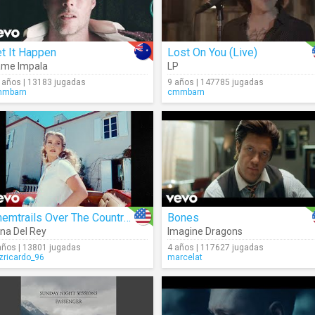
t It Happen
Lost On You (Live)
ame Impala
LP
 años | 13183 jugadas
9 años | 147785 jugadas
mmbarn
cmmbarn
Chemtrails Over The Country Club
Bones
na Del Rey
Imagine Dragons
años | 13801 jugadas
4 años | 117627 jugadas
izricardo_96
marcelat