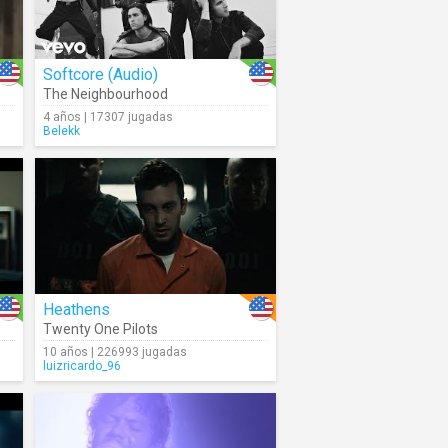
Softcore (Audio)
The Neighbourhood
4 años | 17307 jugadas
Belekk
Heathens
Twenty One Pilots
10 años | 226993 jugadas
luizricardo_96