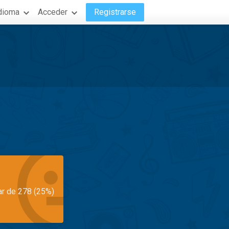
dioma
Acceder
Registrarse
ar de 278 (25%)