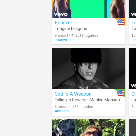
Believer
Le
Imagine Dragons
T
9 años | 1412519 jugadas
10
anonymous
c
God Is A Weapon
Falling In Reverse
,
Marilyn Manson
La
6 meses | 466 jugadas
5 
Annoeck
lu