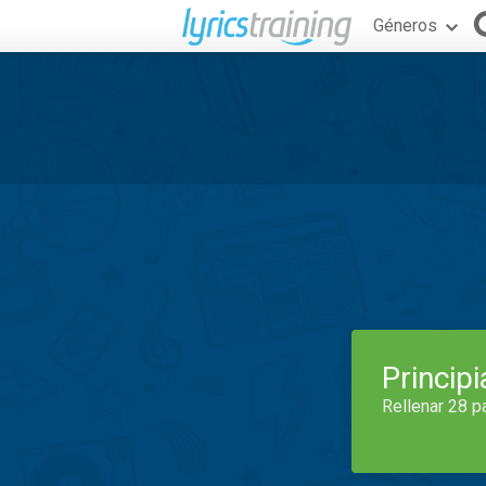
Géneros
Princip
Rellenar 28 p