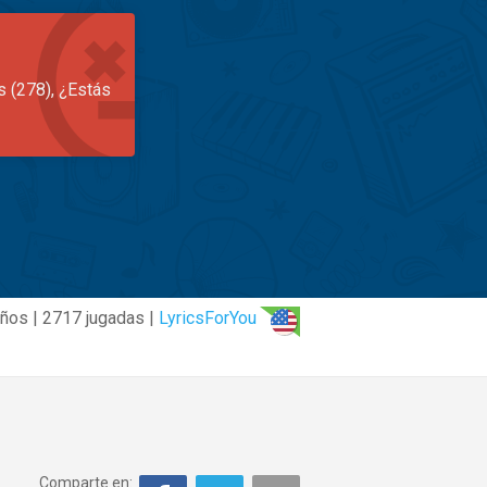
s (278), ¿Estás
años | 2717 jugadas |
LyricsForYou
Comparte en: