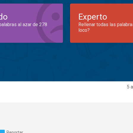
do
Experto
palabras al azar de 278
Rellenar todas las palabra
loco?
5 
Reportar