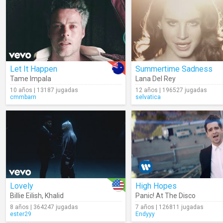
Let It Happen
Summertime Sadness
Tame Impala
Lana Del Rey
10 años | 13187 jugadas
12 años | 196527 jugadas
cmmbarn
selvatica
Lovely
High Hopes
Billie Eilish
,
Khalid
Panic! At The Disco
8 años | 364247 jugadas
7 años | 126811 jugadas
ester29
Endyyy