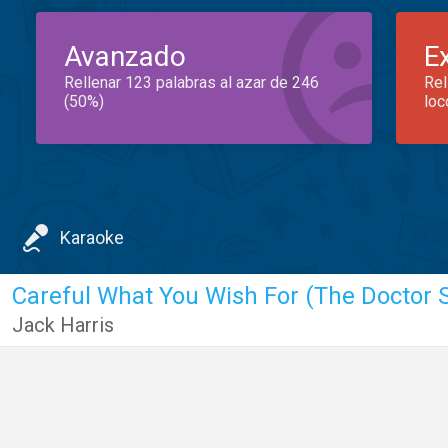
Avanzado
E
Rellenar 123 palabras al azar de 246
Rel
(50%)
loc
Karaoke
Jack Harris