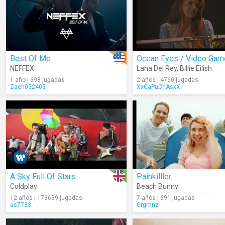
Best Of Me
NEFFEX
Lana Del Rey
,
Billie Eilish
1 año | 698 jugadas
2 años | 4760 jugadas
Zach052405
XxCaPuChAsxX
A Sky Full Of Stars
Painkilller
Coldplay
Beach Bunny
12 años | 173639 jugadas
7 años | 691 jugadas
as7733
Grgmnz