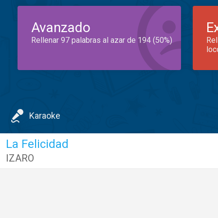
Avanzado
E
Rellenar 97 palabras al azar de 194 (50%)
Rel
loc
Karaoke
La Felicidad
IZARO