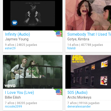
Infinity (Audio)
Jaymes Young
Gotye
,
Kimbra
9 años | 24825 jugadas
14 años | 457788 jugadas
ester29
fideldr
I Love You (Live)
505 (Audio)
Billie Eilish
Arctic Monkeys
7 años | 38205 jugadas
7 años | 99166 jugadas
nicoole2099
deneralexsander