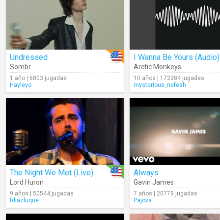
Undressed
I Wanna Be Yours (Audio)
Sombr
Arctic Monkeys
1 año | 6803 jugadas
10 años | 172384 jugadas
Hayleyo
mysterious_nefesh
The Night We Met (Live)
Always
Lord Huron
Gavin James
9 años | 50544 jugadas
7 años | 20779 jugadas
fdiazluque
Pajova